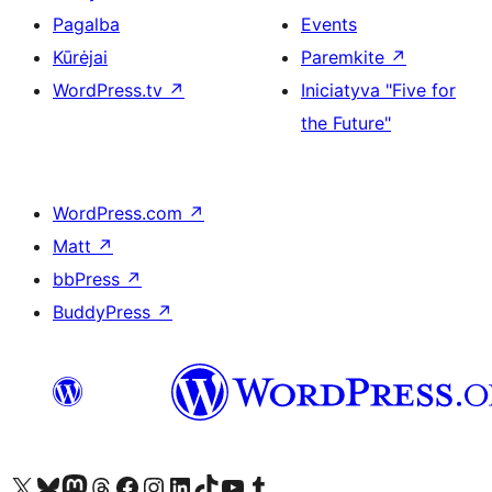
Pagalba
Events
Kūrėjai
Paremkite
↗
WordPress.tv
↗
Iniciatyva "Five for
the Future"
WordPress.com
↗
Matt
↗
bbPress
↗
BuddyPress
↗
Visit our X (formerly Twitter) account
Apsilankykite mūsų Bluesky paskyroje
Visit our Mastodon account
Apsilankykite mūsų Threads paskyroje
Visit our Facebook page
Visit our Instagram account
Visit our LinkedIn account
Apsilankykite mūsų TikTok paskyroje
Visit our YouTube channel
Apsilankykite mūsų Tumblr paskyroje