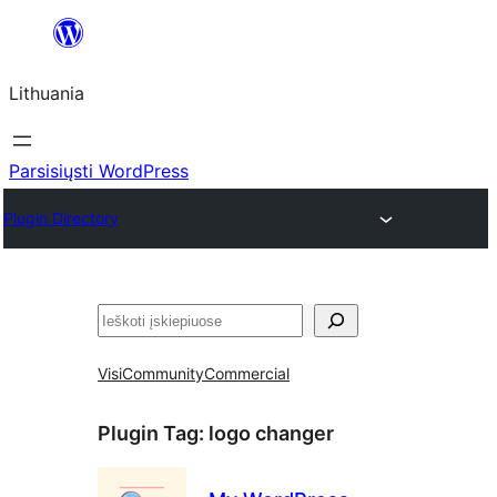
Eiti
prie
Lithuania
turinio
Parsisiųsti WordPress
Plugin Directory
Paieška
Visi
Community
Commercial
Plugin Tag:
logo changer