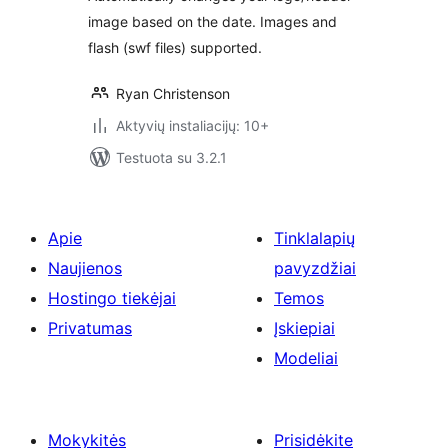
image based on the date. Images and
flash (swf files) supported.
Ryan Christenson
Aktyvių instaliacijų: 10+
Testuota su 3.2.1
Apie
Tinklalapių
Naujienos
pavyzdžiai
Hostingo tiekėjai
Temos
Privatumas
Įskiepiai
Modeliai
Mokykitės
Prisidėkite