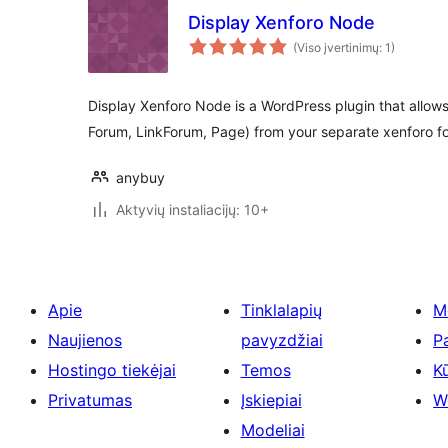
Display Xenforo Node
(Viso įvertinimų: 1)
Display Xenforo Node is a WordPress plugin that allow
Forum, LinkForum, Page) from your separate xenforo f
anybuy
Aktyvių instaliacijų: 10+
Apie
Tinklalapių
M
Naujienos
pavyzdžiai
P
Hostingo tiekėjai
Temos
Kū
Privatumas
Įskiepiai
W
Modeliai