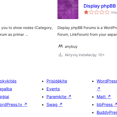
Display phpBB
(Vis
s you to show nodes (Category,
Display phpBB Forums is a WordPre
orum as primar …
Forum, LinkForum) from your sepa
anybuy
Aktyvių instaliacijų: 10+
okykitės
Prisidėkite
WordPres
agalba
Events
↗
rėjai
Paremkite
↗
Matt
↗
ordPress.tv
↗
Swag
↗
bbPress
BuddyPre