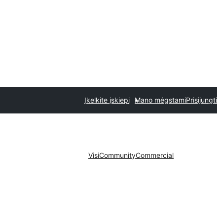
Įkelkite įskiepį
Mano mėgstami
Prisijungti
Visi
Community
Commercial