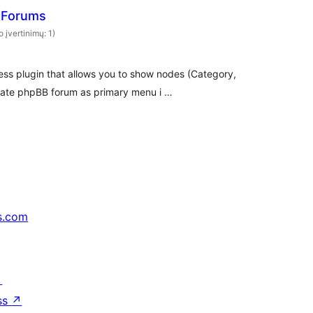
 Forums
o įvertinimų: 1)
ss plugin that allows you to show nodes (Category,
rate phpBB forum as primary menu i …
s.com
↗
ss
↗