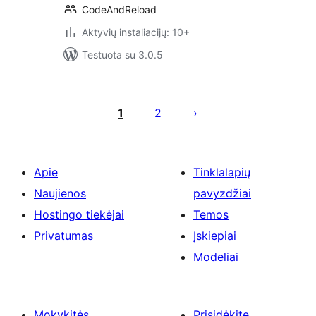
CodeAndReload
Aktyvių instaliacijų: 10+
Testuota su 3.0.5
Įrašų
puslapiavimas
1
2
Apie
Tinklalapių
Naujienos
pavyzdžiai
Hostingo tiekėjai
Temos
Privatumas
Įskiepiai
Modeliai
Mokykitės
Prisidėkite