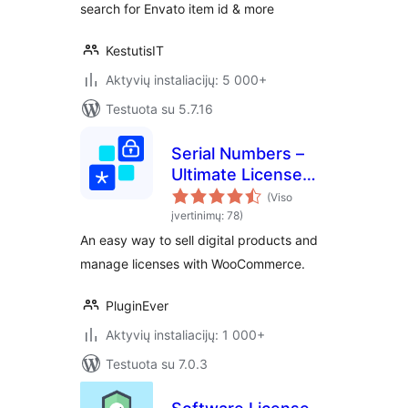
search for Envato item id & more
KestutisIT
Aktyvių instaliacijų: 5 000+
Testuota su 5.7.16
Serial Numbers –
Ultimate License
Manager for
(Viso
Selling, Licensing &
įvertinimų: 78)
Securely Delivering
An easy way to sell digital products and
Digital Content with
manage licenses with WooCommerce.
WooCommerce
PluginEver
Aktyvių instaliacijų: 1 000+
Testuota su 7.0.3