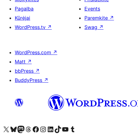
Pagalba
Events
Kūrėjai
Paremkite
↗
WordPress.tv
↗
Swag
↗
WordPress.com
↗
Matt
↗
bbPress
↗
BuddyPress
↗
Visit our X (formerly Twitter) account
Apsilankykite mūsų Bluesky paskyroje
Visit our Mastodon account
Apsilankykite mūsų Threads paskyroje
Visit our Facebook page
Visit our Instagram account
Visit our LinkedIn account
Apsilankykite mūsų TikTok paskyroje
Visit our YouTube channel
Apsilankykite mūsų Tumblr paskyroje