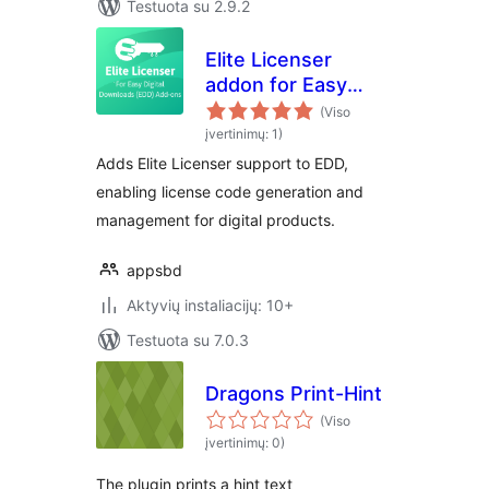
Testuota su 2.9.2
Elite Licenser
addon for Easy
Digital Downloads
(Viso
(EDD)
įvertinimų: 1)
Adds Elite Licenser support to EDD,
enabling license code generation and
management for digital products.
appsbd
Aktyvių instaliacijų: 10+
Testuota su 7.0.3
Dragons Print-Hint
(Viso
įvertinimų: 0)
The plugin prints a hint text