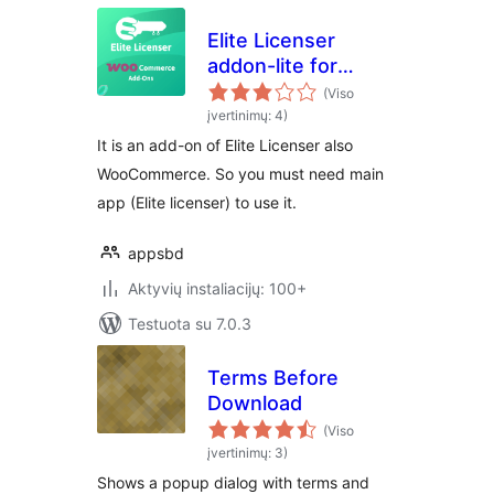
Elite Licenser
addon-lite for
WooCommerce
(Viso
įvertinimų: 4)
It is an add-on of Elite Licenser also
WooCommerce. So you must need main
app (Elite licenser) to use it.
appsbd
Aktyvių instaliacijų: 100+
Testuota su 7.0.3
Terms Before
Download
(Viso
įvertinimų: 3)
Shows a popup dialog with terms and