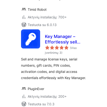
Timid Robot
Aktyvių instaliacijų: 700+
Testuota su 6.0.13
Key Manager –
Effortlessly sell
license keys, game
(Viso
keys, pin codes,
įvertinimų: 3)
gift cards, and
Sell and manage license keys, serial
more with
numbers, gift cards, PIN codes,
WooCommerce
activation codes, and digital access
credentials effortlessly with Key Manager.
PluginEver
Aktyvių instaliacijų: 200+
Testuota su 7.0.3