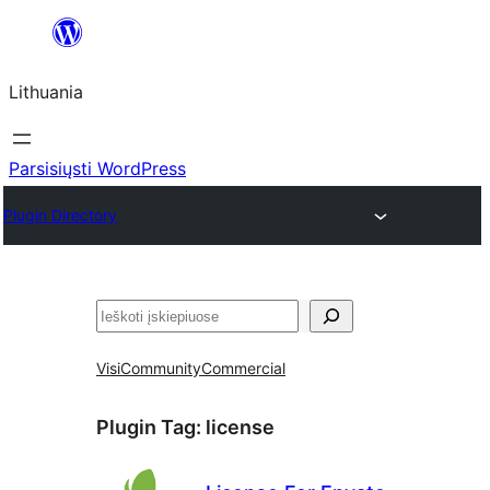
Eiti
prie
Lithuania
turinio
Parsisiųsti WordPress
Plugin Directory
Paieška
Visi
Community
Commercial
Plugin Tag:
license