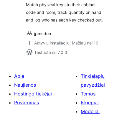
Match physical keys to their cabinet
code and room, track quantity on hand,
and log who has each key checked out.
jpmcdon
Aktyvių instaliacijų: Mažiau nei 10
Testuota su 7.0.3
Apie
Tinklalapių
Naujienos
pavyzdžiai
Hostingo tiekėjai
Temos
Privatumas
Įskiepiai
Modeliai