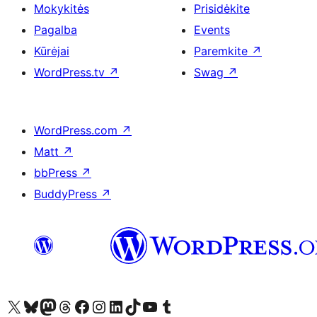
Mokykitės
Prisidėkite
Pagalba
Events
Kūrėjai
Paremkite
↗
WordPress.tv
↗
Swag
↗
WordPress.com
↗
Matt
↗
bbPress
↗
BuddyPress
↗
Visit our X (formerly Twitter) account
Apsilankykite mūsų Bluesky paskyroje
Visit our Mastodon account
Apsilankykite mūsų Threads paskyroje
Visit our Facebook page
Visit our Instagram account
Visit our LinkedIn account
Apsilankykite mūsų TikTok paskyroje
Visit our YouTube channel
Apsilankykite mūsų Tumblr paskyroje