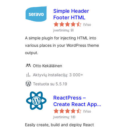
Simple Header
Footer HTML
(Viso
įvertinimų: 9)
A simple plugin for injecting HTML into
various places in your WordPress theme
output.
Otto Kekäläinen
Aktyvių instaliacijų: 3 000+
Testuota su 5.5.19
ReactPress –
Create React App
for WordPress
(Viso
įvertinimų: 18)
Easily create, build and deploy React