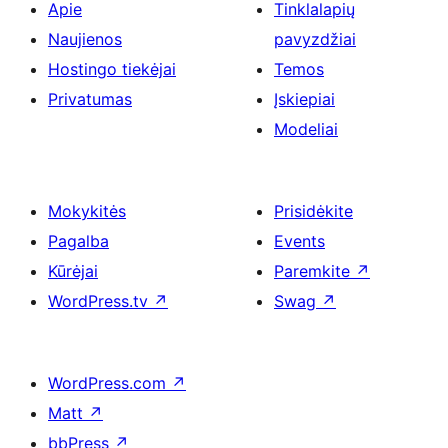
Apie
Tinklalapių
Naujienos
pavyzdžiai
Hostingo tiekėjai
Temos
Privatumas
Įskiepiai
Modeliai
Mokykitės
Prisidėkite
Pagalba
Events
Kūrėjai
Paremkite
↗
WordPress.tv
↗
Swag
↗
WordPress.com
↗
Matt
↗
bbPress
↗