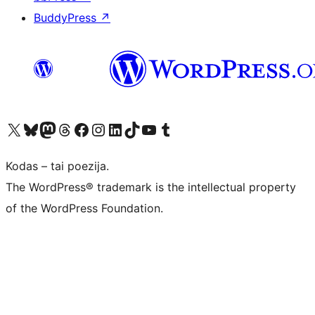
BuddyPress
↗
Visit our X (formerly Twitter) account
Apsilankykite mūsų Bluesky paskyroje
Visit our Mastodon account
Apsilankykite mūsų Threads paskyroje
Visit our Facebook page
Visit our Instagram account
Visit our LinkedIn account
Apsilankykite mūsų TikTok paskyroje
Visit our YouTube channel
Apsilankykite mūsų Tumblr paskyroje
Kodas – tai poezija.
The WordPress® trademark is the intellectual property
of the WordPress Foundation.