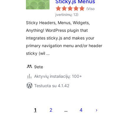
Sticky.js Menus
(Viso
įvertinimų: 12)
Sticky Headers, Menus, Widgets,
Anything! WordPress plugin that
integrates sticky.js and makes your
primary navigation menu and/or header
sticky (wil …
9ete
Aktyvių instaliacijų: 100+
Testuota su 4.1.42
Įrašų
puslapiavimas
1
2
4
…