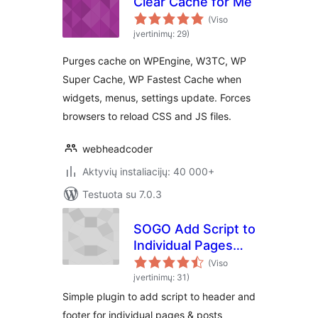
Clear Cache for Me
(Viso
įvertinimų: 29)
Purges cache on WPEngine, W3TC, WP
Super Cache, WP Fastest Cache when
widgets, menus, settings update. Forces
browsers to reload CSS and JS files.
webheadcoder
Aktyvių instaliacijų: 40 000+
Testuota su 7.0.3
SOGO Add Script to
Individual Pages
Header Footer
(Viso
įvertinimų: 31)
Simple plugin to add script to header and
footer for individual pages & posts