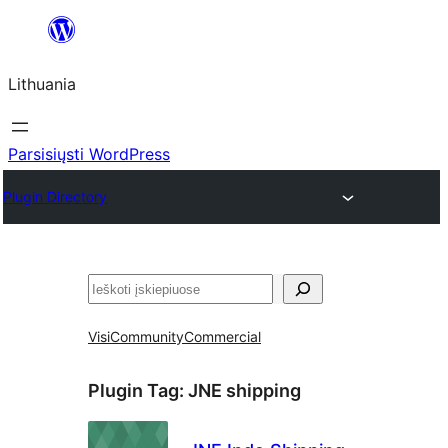
Eiti
prie
Lithuania
turinio
Parsisiųsti WordPress
Plugin Directory
Paieška
Visi
Community
Commercial
Plugin Tag:
JNE shipping