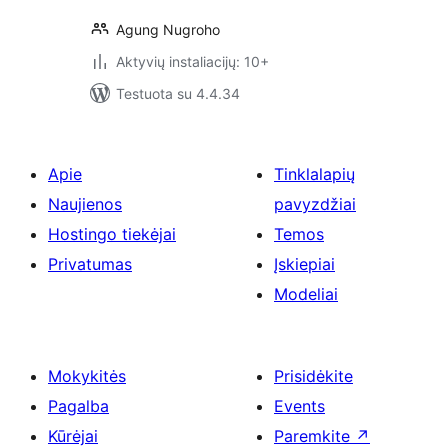
Agung Nugroho
Aktyvių instaliacijų: 10+
Testuota su 4.4.34
Apie
Tinklalapių
Naujienos
pavyzdžiai
Hostingo tiekėjai
Temos
Privatumas
Įskiepiai
Modeliai
Mokykitės
Prisidėkite
Pagalba
Events
Kūrėjai
Paremkite
↗