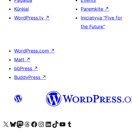
Pagalba
Events
Kūrėjai
Paremkite
↗
WordPress.tv
↗
Iniciatyva "Five for
the Future"
WordPress.com
↗
Matt
↗
bbPress
↗
BuddyPress
↗
Visit our X (formerly Twitter) account
Apsilankykite mūsų Bluesky paskyroje
Visit our Mastodon account
Apsilankykite mūsų Threads paskyroje
Visit our Facebook page
Visit our Instagram account
Visit our LinkedIn account
Apsilankykite mūsų TikTok paskyroje
Visit our YouTube channel
Apsilankykite mūsų Tumblr paskyroje