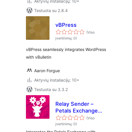
Aktyvių instaliacijų: 10+
Testuota su 2.8.4
vBPress
(Viso
įvertinimų: 0)
vBPress seamlessly integrates WordPress
with vBulletin
Aaron Forgue
Aktyvių instaliacijų: 10+
Testuota su 3.3.2
Relay Sender –
Petals Exchange
for Gravity Forms
(Viso
įvertinimų: 0)
Integrates the Petals Exchange with