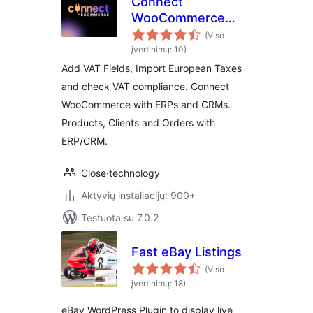
Connect
WooCommerce
Shop to ERP/CRM,
(Viso
Verifactu and
įvertinimų: 10)
EU/VAT Compliance
Add VAT Fields, Import European Taxes
and check VAT compliance. Connect
WooCommerce with ERPs and CRMs.
Products, Clients and Orders with
ERP/CRM.
Close·technology
Aktyvių instaliacijų: 900+
Testuota su 7.0.2
Fast eBay Listings
(Viso
įvertinimų: 18)
eBay WordPress Plugin to display live