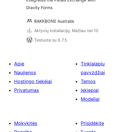
Gravity Forms
BAKKBONE Australia
Aktyvių instaliacijų: Mažiau nei 10
Testuota su 6.7.5
Apie
Tinklalapių
Naujienos
pavyzdžiai
Hostingo tiekėjai
Temos
Privatumas
Įskiepiai
Modeliai
Mokykitės
Prisidėkite