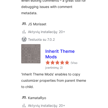
when editing comments – a great tool for
debugging issues with comment
metadata.
JS Morisset
Aktyvių instaliacijų: 20+
Testuota su 7.0.2
Inherit Theme
Mods
(Viso
įvertinimų: 2)
'Inherit Theme Mods' enables to copy
customizer properties from parent theme
to child.
KamataRyo
Aktyvių instaliacijų: 20+