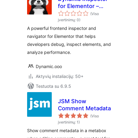
for Elementor –
Performance
(Viso
Profiler & Debugger
įvertinimų: 0)
A powerful frontend inspector and
navigator for Elementor that helps
developers debug, inspect elements, and
analyze performance.
Dynamic.ooo
Aktyvių instaliacijų: 50+
Testuota su 6.9.5
JSM Show
Comment Metadata
(Viso
įvertinimų: 1)
Show comment metadata in a metabox