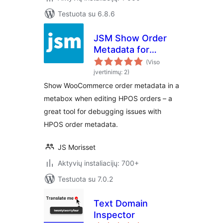
Testuota su 6.8.6
JSM Show Order
Metadata for
WooCommerce
(Viso
HPOS
įvertinimų: 2)
Show WooCommerce order metadata in a
metabox when editing HPOS orders – a
great tool for debugging issues with
HPOS order metadata.
JS Morisset
Aktyvių instaliacijų: 700+
Testuota su 7.0.2
Text Domain
Inspector