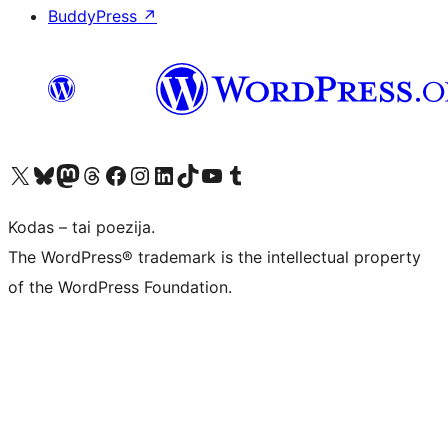
BuddyPress
↗
Visit our X (formerly Twitter) account
Apsilankykite mūsų Bluesky paskyroje
Visit our Mastodon account
Apsilankykite mūsų Threads paskyroje
Visit our Facebook page
Visit our Instagram account
Visit our LinkedIn account
Apsilankykite mūsų TikTok paskyroje
Visit our YouTube channel
Apsilankykite mūsų Tumblr paskyroje
Kodas – tai poezija.
The WordPress® trademark is the intellectual property
of the WordPress Foundation.