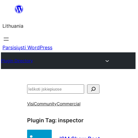
Eiti
prie
Lithuania
turinio
Parsisiųsti WordPress
Plugin Directory
Paieška
Visi
Community
Commercial
Plugin Tag:
inspector