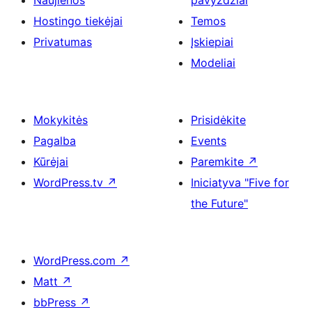
Naujienos
pavyzdžiai
Hostingo tiekėjai
Temos
Privatumas
Įskiepiai
Modeliai
Mokykitės
Prisidėkite
Pagalba
Events
Kūrėjai
Paremkite
↗
WordPress.tv
↗
Iniciatyva "Five for
the Future"
WordPress.com
↗
Matt
↗
bbPress
↗