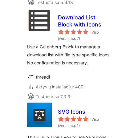
Testuota su 5.6.18
Download List
Block with Icons
(Viso
įvertinimų: 7)
Use a Gutenberg Block to manage a
download list with file type specific icons.
No configuration is necessary.
threadi
Aktyvių instaliacijų: 400+
Testuota su 7.0.3
SVG Icons
(Viso
įvertinimų: 1)
This plugin allows you to use SVG icons