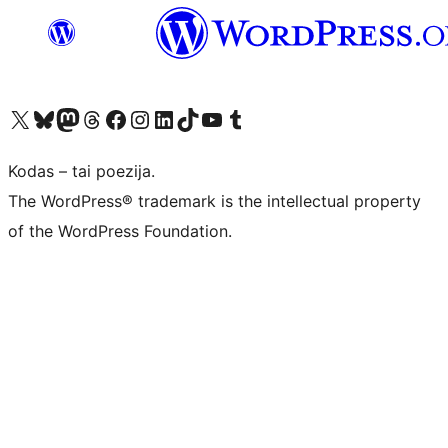
Visit our X (formerly Twitter) account
Apsilankykite mūsų Bluesky paskyroje
Visit our Mastodon account
Apsilankykite mūsų Threads paskyroje
Visit our Facebook page
Visit our Instagram account
Visit our LinkedIn account
Apsilankykite mūsų TikTok paskyroje
Visit our YouTube channel
Apsilankykite mūsų Tumblr paskyroje
Kodas – tai poezija.
The WordPress® trademark is the intellectual property
of the WordPress Foundation.