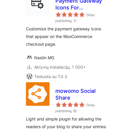
Payment Gateway
Icons For
WooCommerce
(Viso
įvertinimų: 1)
Customize the payment gateway icons
that appear on the WooCommerce
checkout page.
Nastin MG
Aktyvių instaliacijų: 1 000+
Testuota su 7.0.3
mowomo Social
Share
(Viso
įvertinimų: 8)
Light and simple plugin for allowing the
readers of your blog to share your entries