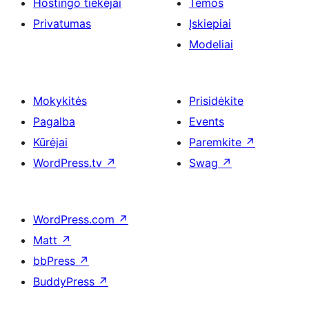
Hostingo tiekėjai
Temos
Privatumas
Įskiepiai
Modeliai
Mokykitės
Prisidėkite
Pagalba
Events
Kūrėjai
Paremkite
↗
WordPress.tv
↗
Swag
↗
WordPress.com
↗
Matt
↗
bbPress
↗
BuddyPress
↗