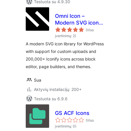
Testuota su 4.9.30
Omni Icon –
Modern SVG icon
library for
(Viso
WordPress
įvertinimų: 2)
A modern SVG icon library for WordPress
with support for custom uploads and
200,000+ Iconify icons across block
editor, page builders, and themes.
Sua
Aktyvių instaliacijų: 200+
Testuota su 6.9.6
GS ACF Icons
(Viso
įvertinimų: 0)