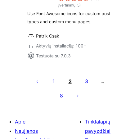
įvertinimų: 5)
Use Font Awesome icons for custom post
types and custom menu pages.
Patrik Csak
Aktyvių instaliacijų: 100+
Testuota su 7.0.3
Įrašų
puslapiavimas
1
2
3
…
8
Apie
Tinklalapių
Naujienos
pavyzdžiai