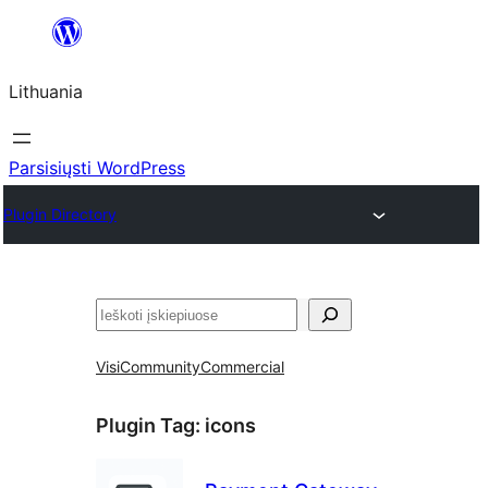
Eiti
prie
Lithuania
turinio
Parsisiųsti WordPress
Plugin Directory
Paieška
Visi
Community
Commercial
Plugin Tag:
icons