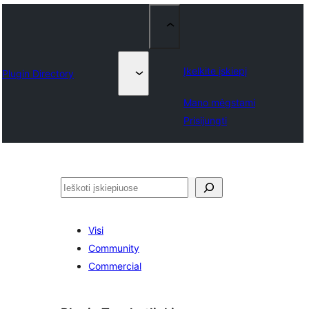
Įkelkite įskiepį
Plugin Directory
Mano mėgstami
Prisijungti
Paieška
Visi
Community
Commercial