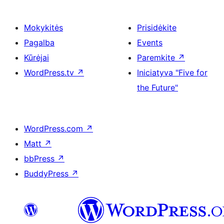
Mokykitės
Prisidėkite
Pagalba
Events
Kūrėjai
Paremkite
↗
WordPress.tv
↗
Iniciatyva "Five for
the Future"
WordPress.com
↗
Matt
↗
bbPress
↗
BuddyPress
↗