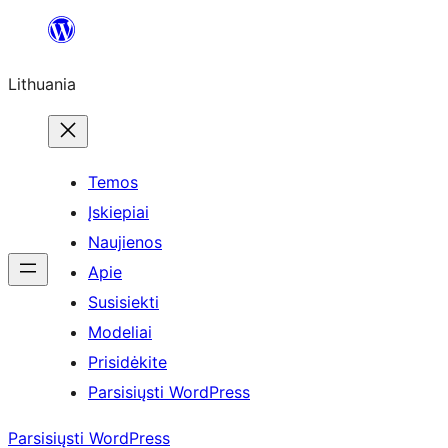
Eiti
prie
Lithuania
turinio
Temos
Įskiepiai
Naujienos
Apie
Susisiekti
Modeliai
Prisidėkite
Parsisiųsti WordPress
Parsisiųsti WordPress