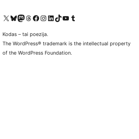
Visit our X (formerly Twitter) account
Apsilankykite mūsų Bluesky paskyroje
Visit our Mastodon account
Apsilankykite mūsų Threads paskyroje
Visit our Facebook page
Visit our Instagram account
Visit our LinkedIn account
Apsilankykite mūsų TikTok paskyroje
Visit our YouTube channel
Apsilankykite mūsų Tumblr paskyroje
Kodas – tai poezija.
The WordPress® trademark is the intellectual property
of the WordPress Foundation.