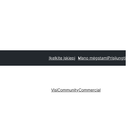
Įkelkite įskiepį
Mano mėgstami
Prisijungti
Visi
Community
Commercial