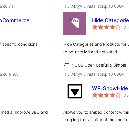
a su 7.1
Aktyvių instaliacijų: 10 000+
WooCommerce
Hide Categori
(Vis
 specific conditions!
Hide Categories and Products fo
to be installed and activated
NOUS Open Usefull & Simple
a su 6.9.5
Aktyvių instaliacijų: 10 000+
WP-ShowHide
(Vis
s media. Improve SEO and
Allows you to embed content withi
.
toggling the visibility of the content