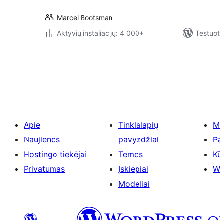
Marcel Bootsman
Aktyvių instaliacijų: 4 000+
Testuot
Įrašų
puslapiavimas
Apie
Tinklalapių
M
Naujienos
pavyzdžiai
P
Hostingo tiekėjai
Temos
Kū
Privatumas
Įskiepiai
W
Modeliai