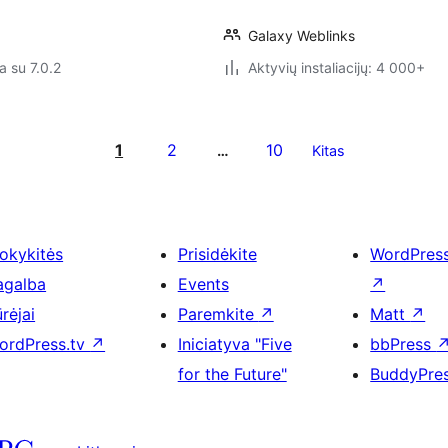
Galaxy Weblinks
a su 7.0.2
Aktyvių instaliacijų: 4 000+
1
2
10
…
Kitas
okykitės
Prisidėkite
WordPres
agalba
Events
↗
rėjai
Paremkite
↗
Matt
↗
ordPress.tv
↗
Iniciatyva "Five
bbPress
for the Future"
BuddyPre