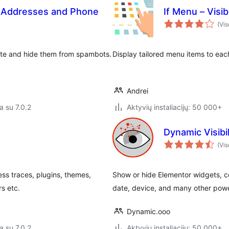
l Addresses and Phone
If Menu – Visib
(Vis
ite and hide them from spambots.
Display tailored menu items to each v
Andrei
a su 7.0.2
Aktyvių instaliacijų: 50 000+
Dynamic Visibi
(Vis
ss traces, plugins, themes,
Show or hide Elementor widgets, c
rs etc.
date, device, and many other powe
Dynamic.ooo
a su 7.0.2
Aktyvių instaliacijų: 50 000+