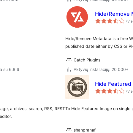
Hide/Remove 
(Vis
Hide/Remove Metadata is a free Wo
published date either by CSS or PH
Catch Plugins
a su 6.8.6
Aktyvių instaliacijų: 20 000+
Hide Featured
(Vis
ge, archives, search, RSS, REST
To Hide Featured Image on single 
editor.
shahpranaf