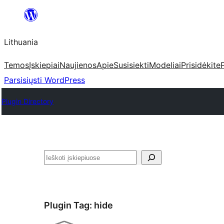
Eiti
prie
Lithuania
turinio
Temos
Įskiepiai
Naujienos
Apie
Susisiekti
Modeliai
Prisidėkite
Parsisiųsti WordPress
Plugin Directory
Paieška
Plugin Tag:
hide