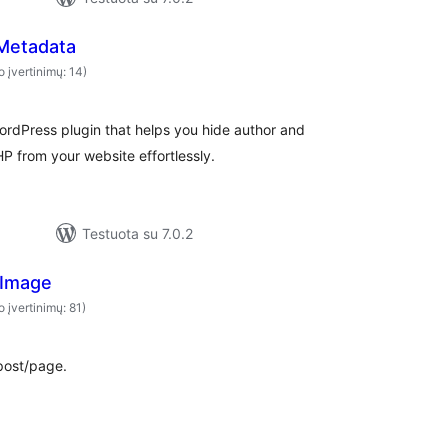
Metadata
o įvertinimų: 14)
rdPress plugin that helps you hide author and
P from your website effortlessly.
Testuota su 7.0.2
 Image
o įvertinimų: 81)
post/page.