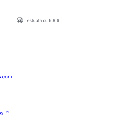
Testuota su 6.8.6
s.com
↗
ss
↗