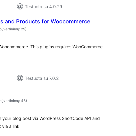
Testuota su 4.9.29
es and Products for Woocommerce
o įvertinimų: 29)
r Woocommerce. This plugins requires WooCommerce
Testuota su 7.0.2
o įvertinimų: 43)
n your blog post via WordPress ShortCode API and
 via a link.