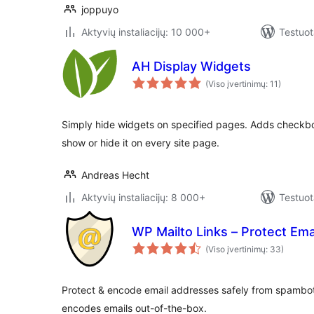
joppuyo
Aktyvių instaliacijų: 10 000+
Testuot
AH Display Widgets
(Viso įvertinimų: 11)
Simply hide widgets on specified pages. Adds checkbo
show or hide it on every site page.
Andreas Hecht
Aktyvių instaliacijų: 8 000+
Testuot
WP Mailto Links – Protect Em
(Viso įvertinimų: 33)
Protect & encode email addresses safely from spambo
encodes emails out-of-the-box.