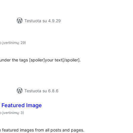
Testuota su 4.9.29
o įvertinimų: 29)
under the tags [spoiler]your text[/spoiler].
Testuota su 6.8.6
 Featured Image
o įvertinimų: 3)
e featured images from all posts and pages.