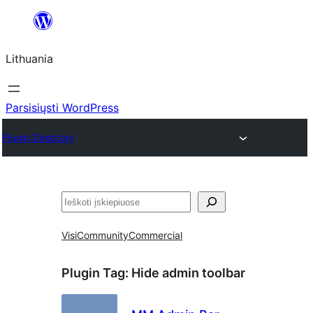
Eiti
prie
Lithuania
turinio
Parsisiųsti WordPress
Plugin Directory
Paieška
Visi
Community
Commercial
Plugin Tag:
Hide admin toolbar