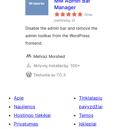
MM Admin Bar
Manager
(Viso
įvertinimų: 2)
Disable the admin bar and remove the
admin toolbar from the WordPress
frontend.
Mehraz Morshed
Aktyvių instaliacijų: 100+
Testuota su 7.0.3
Apie
Tinklalapių
Naujienos
pavyzdžiai
Hostingo tiekėjai
Temos
Privatumas
Įskiepiai