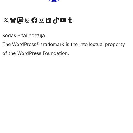
Visit our X (formerly Twitter) account
Apsilankykite mūsų Bluesky paskyroje
Visit our Mastodon account
Apsilankykite mūsų Threads paskyroje
Visit our Facebook page
Visit our Instagram account
Visit our LinkedIn account
Apsilankykite mūsų TikTok paskyroje
Visit our YouTube channel
Apsilankykite mūsų Tumblr paskyroje
Kodas – tai poezija.
The WordPress® trademark is the intellectual property
of the WordPress Foundation.