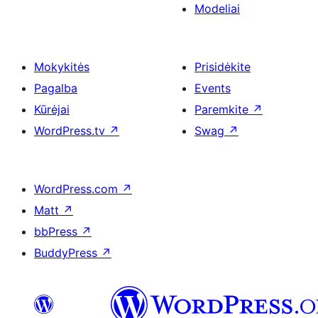
Modeliai
Mokykitės
Prisidėkite
Pagalba
Events
Kūrėjai
Paremkite
↗
WordPress.tv
↗
Swag
↗
WordPress.com
↗
Matt
↗
bbPress
↗
BuddyPress
↗