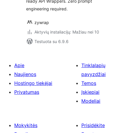
ready API Wrappers. Zero prompt
engineering required.
zywrap
Aktyvių instaliacijų: Mažiau nei 10
Testuota su 6.9.6
Apie
Tinklalapių
Naujienos
pavyzdžiai
Hostingo tiekėjai
Temos
Privatumas
Įskiepiai
Modeliai
Mokykitės
Prisidėkite