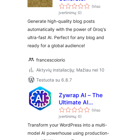
(Viso
įvertinimų: 0)
Generate high-quality blog posts
automatically with the power of Groq's
ultra-fast AI. Perfect for any blog and
ready for a global audience!
francescoiorio
Aktyvių instaliacijų: Mažiau nei 10
Testuota su 6.8.7
Zywrap AI – The
Ultimate AI
Powerhouse
(Viso
(OpenAI, Anthropic,
įvertinimų: 0)
Gemini & Groq)
Transform your WordPress into a multi-
model AI powerhouse using production-