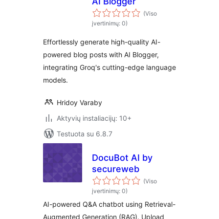
AI Blogger
(Viso
įvertinimų: 0)
Effortlessly generate high-quality AI-
powered blog posts with AI Blogger,
integrating Groq's cutting-edge language
models.
Hridoy Varaby
Aktyvių instaliacijų: 10+
Testuota su 6.8.7
DocuBot AI by
secureweb
(Viso
įvertinimų: 0)
AI-powered Q&A chatbot using Retrieval-
Augmented Generation (RAG). Upload