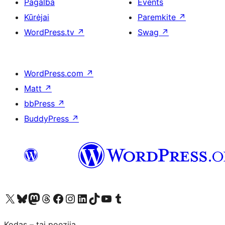
Pagalba
Events
Kūrėjai
Paremkite
↗
WordPress.tv
↗
Swag
↗
WordPress.com
↗
Matt
↗
bbPress
↗
BuddyPress
↗
Visit our X (formerly Twitter) account
Apsilankykite mūsų Bluesky paskyroje
Visit our Mastodon account
Apsilankykite mūsų Threads paskyroje
Visit our Facebook page
Visit our Instagram account
Visit our LinkedIn account
Apsilankykite mūsų TikTok paskyroje
Visit our YouTube channel
Apsilankykite mūsų Tumblr paskyroje
Kodas – tai poezija.