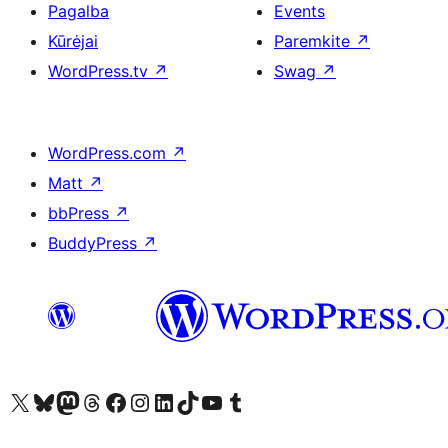
Pagalba
Events
Kūrėjai
Paremkite
↗
WordPress.tv
↗
Swag
↗
WordPress.com
↗
Matt
↗
bbPress
↗
BuddyPress
↗
Visit our X (formerly Twitter) account
Apsilankykite mūsų Bluesky paskyroje
Visit our Mastodon account
Apsilankykite mūsų Threads paskyroje
Visit our Facebook page
Visit our Instagram account
Visit our LinkedIn account
Apsilankykite mūsų TikTok paskyroje
Visit our YouTube channel
Apsilankykite mūsų Tumblr paskyroje