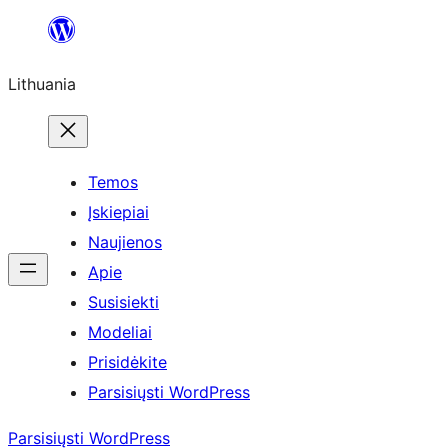
Eiti
prie
Lithuania
turinio
Temos
Įskiepiai
Naujienos
Apie
Susisiekti
Modeliai
Prisidėkite
Parsisiųsti WordPress
Parsisiųsti WordPress