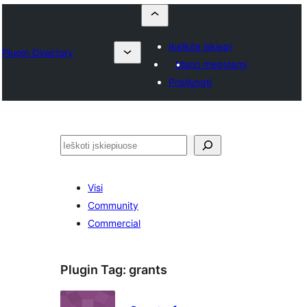
Įkelkite įskiepį
Plugin Directory
Mano mėgstami
Prisijungti
Paieška
Visi
Community
Commercial
Plugin Tag:
grants