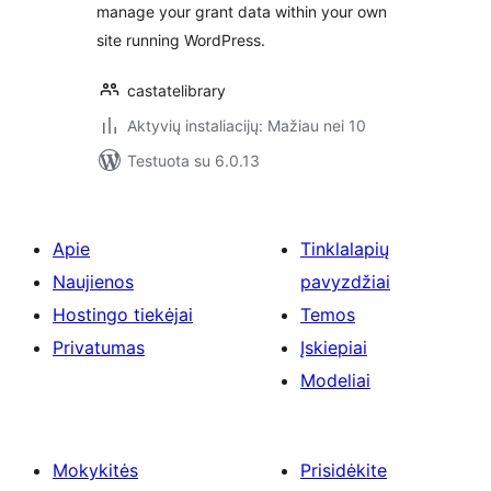
manage your grant data within your own
site running WordPress.
castatelibrary
Aktyvių instaliacijų: Mažiau nei 10
Testuota su 6.0.13
Apie
Tinklalapių
Naujienos
pavyzdžiai
Hostingo tiekėjai
Temos
Privatumas
Įskiepiai
Modeliai
Mokykitės
Prisidėkite