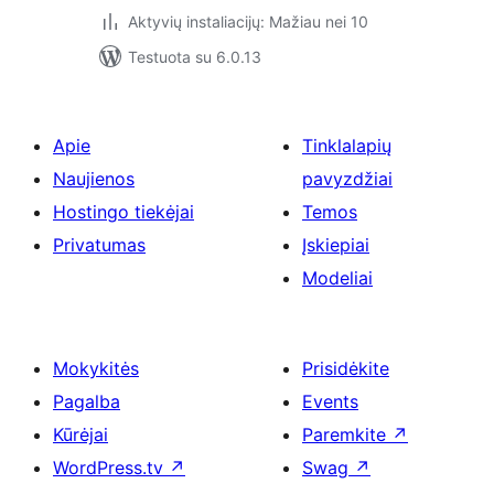
Aktyvių instaliacijų: Mažiau nei 10
Testuota su 6.0.13
Apie
Tinklalapių
Naujienos
pavyzdžiai
Hostingo tiekėjai
Temos
Privatumas
Įskiepiai
Modeliai
Mokykitės
Prisidėkite
Pagalba
Events
Kūrėjai
Paremkite
↗
WordPress.tv
↗
Swag
↗