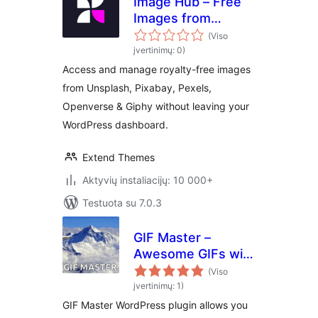
Image Hub – Free
Images from
Unsplash, Pixabay,
(Viso
Pexels, Openverse
įvertinimų: 0)
& Giphy
Access and manage royalty-free images
from Unsplash, Pixabay, Pexels,
Openverse & Giphy without leaving your
WordPress dashboard.
Extend Themes
Aktyvių instaliacijų: 10 000+
Testuota su 7.0.3
GIF Master –
Awesome GIFs with
Giphy and Tenor
(Viso
įvertinimų: 1)
GIF Master WordPress plugin allows you