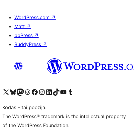
WordPress.com
↗
Matt
↗
bbPress
↗
BuddyPress
↗
Visit our X (formerly Twitter) account
Apsilankykite mūsų Bluesky paskyroje
Visit our Mastodon account
Apsilankykite mūsų Threads paskyroje
Visit our Facebook page
Visit our Instagram account
Visit our LinkedIn account
Apsilankykite mūsų TikTok paskyroje
Visit our YouTube channel
Apsilankykite mūsų Tumblr paskyroje
Kodas – tai poezija.
The WordPress® trademark is the intellectual property
of the WordPress Foundation.