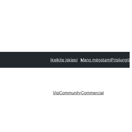
Įkelkite įskiepį
Mano mėgstami
Prisijungti
Visi
Community
Commercial