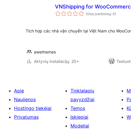
VNShipping for WooCommerc
(Viso įvertinimų: 0)
Tích hợp các nhà vận chuyển tại Việt Nam cho WooC
awethemes
Aktyvių instaliacijų: 20+
Testuot
Apie
Tinklalapių
M
Naujienos
pavyzdžiai
P
Hostingo tiekėjai
Temos
Kū
Privatumas
Įskiepiai
W
Modeliai