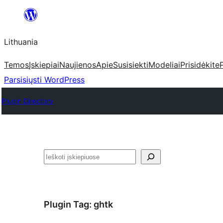
Eiti
prie
Lithuania
turinio
Temos
Įskiepiai
Naujienos
Apie
Susisiekti
Modeliai
Prisidėkite
Parsisiųsti WordPress
Plugin Directory
Paieška
Plugin Tag:
ghtk