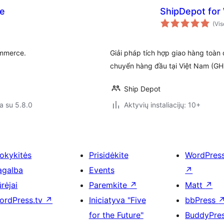
e
ShipDepot fo
(Vis
ommerce.
Giải pháp tích hợp giao hàng toàn d
chuyển hàng đầu tại Việt Nam (G
Ship Depot
a su 5.8.0
Aktyvių instaliacijų: 10+
okykitės
Prisidėkite
WordPres
agalba
Events
↗
rėjai
Paremkite
↗
Matt
↗
ordPress.tv
↗
Iniciatyva "Five
bbPress
for the Future"
BuddyPre