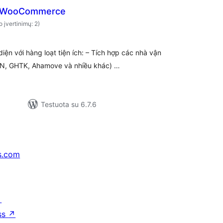
r WooCommerce
o įvertinimų: 2)
iện với hàng loạt tiện ích: – Tích hợp các nhà vận
HN, GHTK, Ahamove và nhiều khác) …
Testuota su 6.7.6
s.com
↗
ss
↗