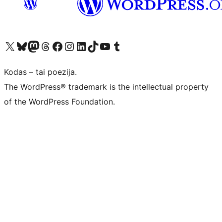
Visit our X (formerly Twitter) account
Apsilankykite mūsų Bluesky paskyroje
Visit our Mastodon account
Apsilankykite mūsų Threads paskyroje
Visit our Facebook page
Visit our Instagram account
Visit our LinkedIn account
Apsilankykite mūsų TikTok paskyroje
Visit our YouTube channel
Apsilankykite mūsų Tumblr paskyroje
Kodas – tai poezija.
The WordPress® trademark is the intellectual property
of the WordPress Foundation.