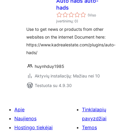
Auto hads auto-
hads
(Viso
įvertinimų: 0)
Use to get news or products from other
websites on the internet Document here:
https://www.kadrealestate.com/plugins/auto-
hads/
huynhduy1985
Aktyvių instaliacijų: Mažiau nei 10
Testuota su 4.9.30
Apie
Tinklalapių
Naujienos
pavyzdžiai
Hostingo tiekėjai
Temos