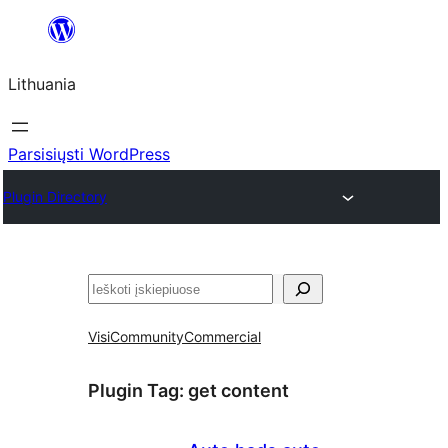
Eiti
prie
Lithuania
turinio
Parsisiųsti WordPress
Plugin Directory
Paieška
Visi
Community
Commercial
Plugin Tag:
get content