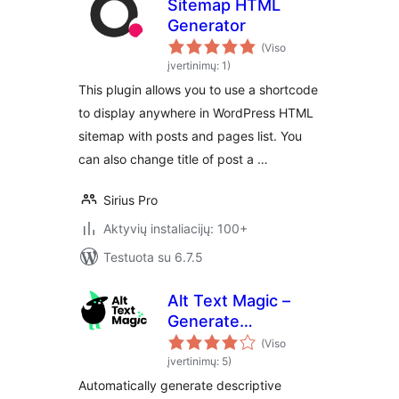
Sitemap HTML
Generator
(Viso
įvertinimų: 1)
This plugin allows you to use a shortcode
to display anywhere in WordPress HTML
sitemap with posts and pages list. You
can also change title of post a …
Sirius Pro
Aktyvių instaliacijų: 100+
Testuota su 6.7.5
Alt Text Magic –
Generate
descriptive alt text
(Viso
(alt attribute, alt
įvertinimų: 5)
tag) for
Automatically generate descriptive