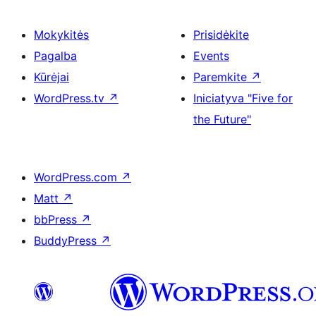
Mokykitės
Prisidėkite
Pagalba
Events
Kūrėjai
Paremkite
↗
WordPress.tv
↗
Iniciatyva "Five for
the Future"
WordPress.com
↗
Matt
↗
bbPress
↗
BuddyPress
↗