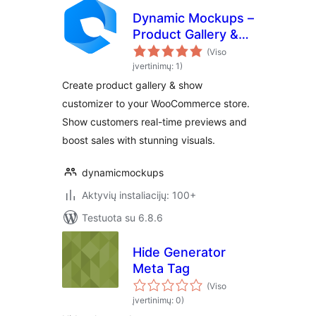
Dynamic Mockups –
Product Gallery &
Customizer for
(Viso
WooCommerce
įvertinimų: 1)
Create product gallery & show
customizer to your WooCommerce store.
Show customers real-time previews and
boost sales with stunning visuals.
dynamicmockups
Aktyvių instaliacijų: 100+
Testuota su 6.8.6
Hide Generator
Meta Tag
(Viso
įvertinimų: 0)