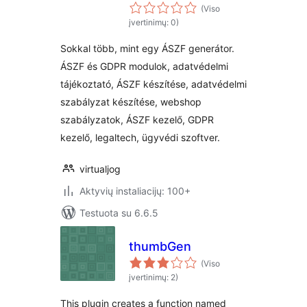
(Viso
įvertinimų: 0)
Sokkal több, mint egy ÁSZF generátor.
ÁSZF és GDPR modulok, adatvédelmi
tájékoztató, ÁSZF készítése, adatvédelmi
szabályzat készítése, webshop
szabályzatok, ÁSZF kezelő, GDPR
kezelő, legaltech, ügyvédi szoftver.
virtualjog
Aktyvių instaliacijų: 100+
Testuota su 6.6.5
thumbGen
(Viso
įvertinimų: 2)
This plugin creates a function named