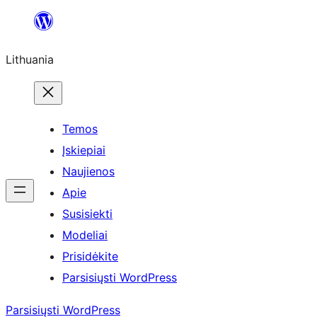
Eiti
prie
Lithuania
turinio
Temos
Įskiepiai
Naujienos
Apie
Susisiekti
Modeliai
Prisidėkite
Parsisiųsti WordPress
Parsisiųsti WordPress