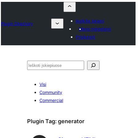
Įkelkite įskiepį
Plugin Directory
Mano mėgstami
Prisijungti
Paieška
Visi
Community
Commercial
Plugin Tag:
generator