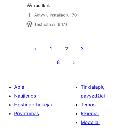
ruudkok
Aktyvių instaliacijų: 70+
Testuota su 6.1.10
Įrašų
puslapiavimas
1
2
3
…
8
Apie
Tinklalapių
Naujienos
pavyzdžiai
Hostingo tiekėjai
Temos
Privatumas
Įskiepiai
Modeliai