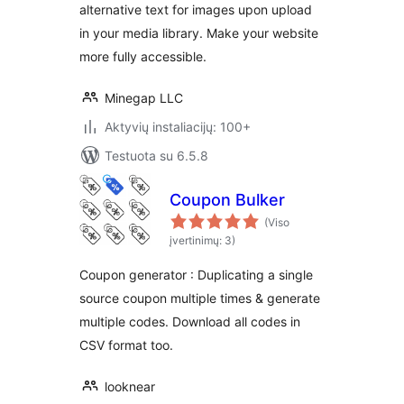
accessibility and
alternative text for images upon upload
SEO optimization
in your media library. Make your website
more fully accessible.
Minegap LLC
Aktyvių instaliacijų: 100+
Testuota su 6.5.8
Coupon Bulker
(Viso
įvertinimų: 3)
Coupon generator : Duplicating a single
source coupon multiple times & generate
multiple codes. Download all codes in
CSV format too.
looknear