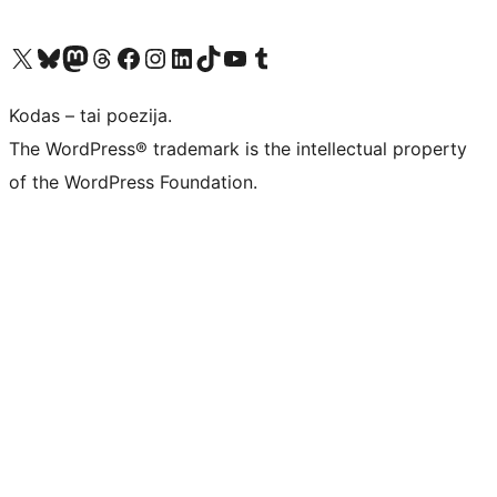
Visit our X (formerly Twitter) account
Apsilankykite mūsų Bluesky paskyroje
Visit our Mastodon account
Apsilankykite mūsų Threads paskyroje
Visit our Facebook page
Visit our Instagram account
Visit our LinkedIn account
Apsilankykite mūsų TikTok paskyroje
Visit our YouTube channel
Apsilankykite mūsų Tumblr paskyroje
Kodas – tai poezija.
The WordPress® trademark is the intellectual property
of the WordPress Foundation.