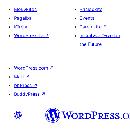
Mokykitės
Prisidėkite
Pagalba
Events
Kūrėjai
Paremkite
↗
WordPress.tv
↗
Iniciatyva "Five for
the Future"
WordPress.com
↗
Matt
↗
bbPress
↗
BuddyPress
↗