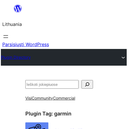
Eiti
prie
Lithuania
turinio
Parsisiųsti WordPress
Plugin Directory
Paieška
Visi
Community
Commercial
Plugin Tag:
garmin