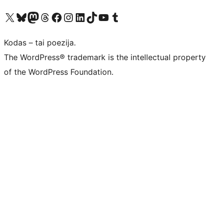
Visit our X (formerly Twitter) account
Apsilankykite mūsų Bluesky paskyroje
Visit our Mastodon account
Apsilankykite mūsų Threads paskyroje
Visit our Facebook page
Visit our Instagram account
Visit our LinkedIn account
Apsilankykite mūsų TikTok paskyroje
Visit our YouTube channel
Apsilankykite mūsų Tumblr paskyroje
Kodas – tai poezija.
The WordPress® trademark is the intellectual property
of the WordPress Foundation.