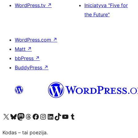
WordPress.tv
↗
Iniciatyva "Five for
the Future"
WordPress.com
↗
Matt
↗
bbPress
↗
BuddyPress
↗
Visit our X (formerly Twitter) account
Apsilankykite mūsų Bluesky paskyroje
Visit our Mastodon account
Apsilankykite mūsų Threads paskyroje
Visit our Facebook page
Visit our Instagram account
Visit our LinkedIn account
Apsilankykite mūsų TikTok paskyroje
Visit our YouTube channel
Apsilankykite mūsų Tumblr paskyroje
Kodas – tai poezija.