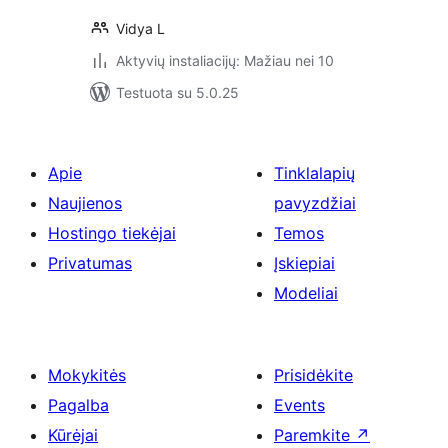
Vidya L
Aktyvių instaliacijų: Mažiau nei 10
Testuota su 5.0.25
Apie
Tinklalapių
Naujienos
pavyzdžiai
Hostingo tiekėjai
Temos
Privatumas
Įskiepiai
Modeliai
Mokykitės
Prisidėkite
Pagalba
Events
Kūrėjai
Paremkite
↗