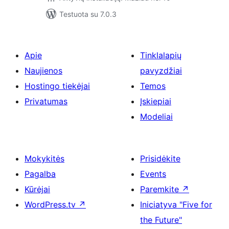
Testuota su 7.0.3
Apie
Tinklalapių
Naujienos
pavyzdžiai
Hostingo tiekėjai
Temos
Privatumas
Įskiepiai
Modeliai
Mokykitės
Prisidėkite
Pagalba
Events
Kūrėjai
Paremkite
↗
WordPress.tv
↗
Iniciatyva "Five for
the Future"