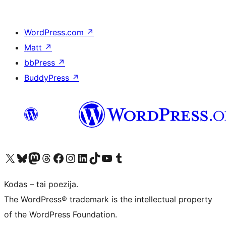
WordPress.com
↗
Matt
↗
bbPress
↗
BuddyPress
↗
Visit our X (formerly Twitter) account
Apsilankykite mūsų Bluesky paskyroje
Visit our Mastodon account
Apsilankykite mūsų Threads paskyroje
Visit our Facebook page
Visit our Instagram account
Visit our LinkedIn account
Apsilankykite mūsų TikTok paskyroje
Visit our YouTube channel
Apsilankykite mūsų Tumblr paskyroje
Kodas – tai poezija.
The WordPress® trademark is the intellectual property
of the WordPress Foundation.