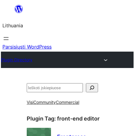
Eiti
prie
Lithuania
turinio
Parsisiųsti WordPress
Plugin Directory
Paieška
Visi
Community
Commercial
Plugin Tag:
front-end editor