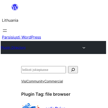
Eiti
prie
Lithuania
turinio
Parsisiųsti WordPress
Plugin Directory
Paieška
Visi
Community
Commercial
Plugin Tag:
file browser