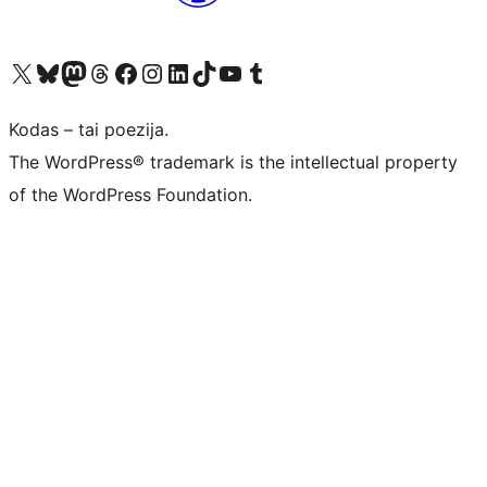
Visit our X (formerly Twitter) account
Apsilankykite mūsų Bluesky paskyroje
Visit our Mastodon account
Apsilankykite mūsų Threads paskyroje
Visit our Facebook page
Visit our Instagram account
Visit our LinkedIn account
Apsilankykite mūsų TikTok paskyroje
Visit our YouTube channel
Apsilankykite mūsų Tumblr paskyroje
Kodas – tai poezija.
The WordPress® trademark is the intellectual property
of the WordPress Foundation.