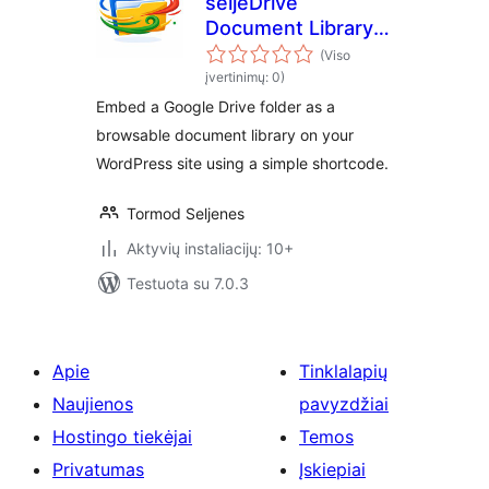
seljeDrive
Document Library
for Google Drive
(Viso
įvertinimų: 0)
Embed a Google Drive folder as a
browsable document library on your
WordPress site using a simple shortcode.
Tormod Seljenes
Aktyvių instaliacijų: 10+
Testuota su 7.0.3
Apie
Tinklalapių
Naujienos
pavyzdžiai
Hostingo tiekėjai
Temos
Privatumas
Įskiepiai