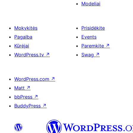
Modeliai
Mokykitės
Prisidėkite
Pagalba
Events
Kūrėjai
Paremkite
↗
WordPress.tv
↗
Swag
↗
WordPress.com
↗
Matt
↗
bbPress
↗
BuddyPress
↗