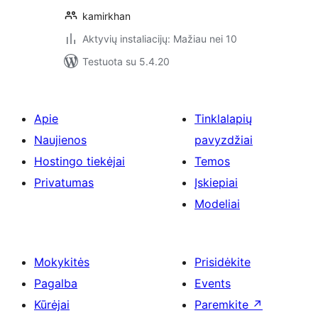
kamirkhan
Aktyvių instaliacijų: Mažiau nei 10
Testuota su 5.4.20
Apie
Tinklalapių
Naujienos
pavyzdžiai
Hostingo tiekėjai
Temos
Privatumas
Įskiepiai
Modeliai
Mokykitės
Prisidėkite
Pagalba
Events
Kūrėjai
Paremkite
↗