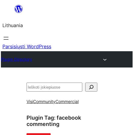
Eiti
prie
Lithuania
turinio
Parsisiųsti WordPress
Plugin Directory
Paieška
Visi
Community
Commercial
Plugin Tag:
facebook
commenting