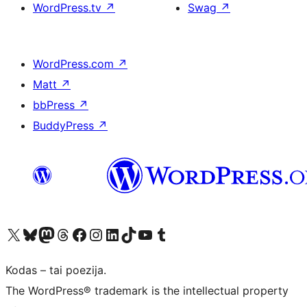
WordPress.tv
↗
Swag
↗
WordPress.com
↗
Matt
↗
bbPress
↗
BuddyPress
↗
Visit our X (formerly Twitter) account
Apsilankykite mūsų Bluesky paskyroje
Visit our Mastodon account
Apsilankykite mūsų Threads paskyroje
Visit our Facebook page
Visit our Instagram account
Visit our LinkedIn account
Apsilankykite mūsų TikTok paskyroje
Visit our YouTube channel
Apsilankykite mūsų Tumblr paskyroje
Kodas – tai poezija.
The WordPress® trademark is the intellectual property