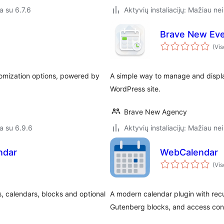
a su 6.7.6
Aktyvių instaliacijų: Mažiau nei
Brave New Eve
(Vis
omization options, powered by
A simple way to manage and display
WordPress site.
Brave New Agency
a su 6.9.6
Aktyvių instaliacijų: Mažiau nei
ndar
WebCalendar
(Vis
, calendars, blocks and optional
A modern calendar plugin with recu
Gutenberg blocks, and access cont