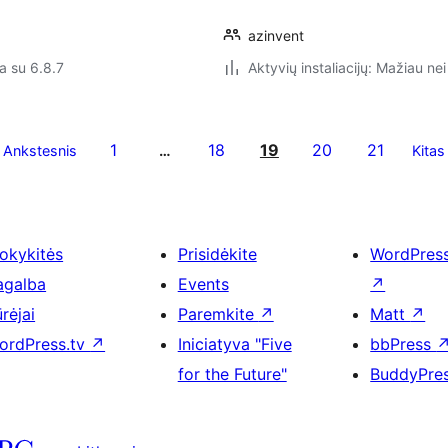
azinvent
a su 6.8.7
Aktyvių instaliacijų: Mažiau nei
1
18
19
20
21
Ankstesnis
…
Kitas
okykitės
Prisidėkite
WordPres
agalba
Events
↗
rėjai
Paremkite
↗
Matt
↗
ordPress.tv
↗
Iniciatyva "Five
bbPress
for the Future"
BuddyPre