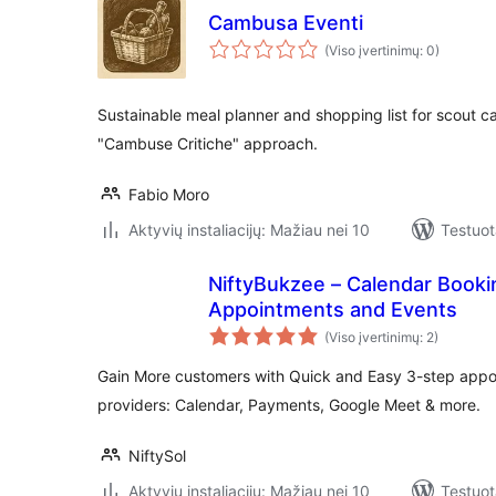
Cambusa Eventi
(Viso įvertinimų: 0)
Sustainable meal planner and shopping list for scout c
"Cambuse Critiche" approach.
Fabio Moro
Aktyvių instaliacijų: Mažiau nei 10
Testuot
NiftyBukzee – Calendar Bookin
Appointments and Events
(Viso įvertinimų: 2)
Gain More customers with Quick and Easy 3-step appo
providers: Calendar, Payments, Google Meet & more.
NiftySol
Aktyvių instaliacijų: Mažiau nei 10
Testuot