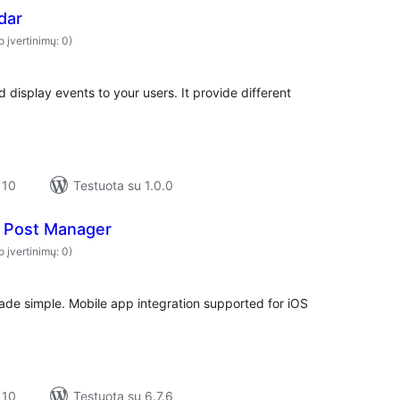
dar
o įvertinimų: 0)
display events to your users. It provide different
 10
Testuota su 1.0.0
t Post Manager
o įvertinimų: 0)
e simple. Mobile app integration supported for iOS
 10
Testuota su 6.7.6