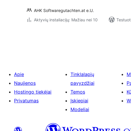
AHK Softwaregutachten.at e.U.
Aktyvių instaliacijų: Mažiau nei 10
Testuot
Įrašų
puslapiavimas
Apie
Tinklalapių
M
Naujienos
pavyzdžiai
P
Hostingo tiekėjai
Temos
Kū
Privatumas
Įskiepiai
W
Modeliai