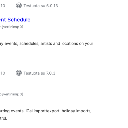
 10
Testuota su 6.0.13
nt Schedule
o įvertinimų: 0)
 events, schedules, artists and locations on your
 10
Testuota su 7.0.3
o įvertinimų: 0)
rring events, iCal import/export, holiday imports,
rol.