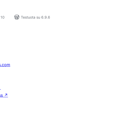
 10
Testuota su 6.9.6
s.com
↗
ss
↗