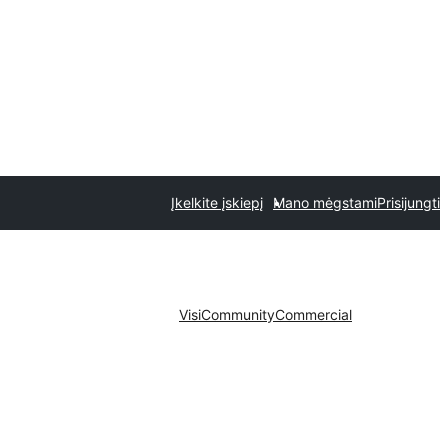
Įkelkite įskiepį
Mano mėgstami
Prisijungti
Visi
Community
Commercial