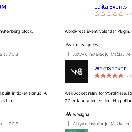
CRM
Lolita Events
(Vis
 Gutenberg block.
WordPress Event Calendar Plugin.
therealguriev
a su 7.0.3
Aktyvių instaliacijų: Mažiau nei
WordSocket
(Vis
built-in ticket signup. A
WebSocket relay for WordPress. Re
es free.
7.0 collaborative editing. No pollin
wpsignal
a su 7.0.3
Aktyvių instaliacijų: Mažiau nei