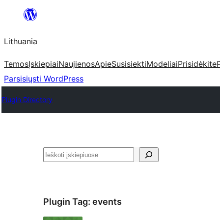
Eiti
prie
Lithuania
turinio
Temos
Įskiepiai
Naujienos
Apie
Susisiekti
Modeliai
Prisidėkite
Parsisiųsti WordPress
Plugin Directory
Paieška
Plugin Tag:
events