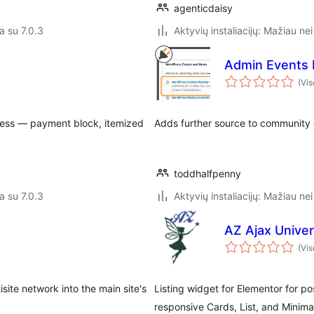
agenticdaisy
a su 7.0.3
Aktyvių instaliacijų: Mažiau nei
Admin Events
(Vis
ress — payment block, itemized
Adds further source to community
toddhalfpenny
a su 7.0.3
Aktyvių instaliacijų: Mažiau nei
AZ Ajax Univer
(Vis
ite network into the main site's
Listing widget for Elementor for po
responsive Cards, List, and Minimal