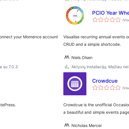
PCIO Year Whe
(Vis
Connect your Momence account
Visualise recurring annual events 
CRUD and a simple shortcode.
Niels Olsen
a su 7.0.3
Aktyvių instaliacijų: Mažiau nei
Crowdcue
(Vis
atePress.
Crowdcue is the unofficial Occasio
a beautiful and simple events pag
Nicholas Mercer