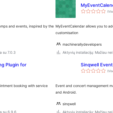
MyEventCalen
(Vis
amps and events, inspired by the
MyEventCalendar allows you to add 
customisation
machinerallydevelopers
a su 7.0.3
Aktyvių instaliacijų: Mažiau nei
g Plugin for
Sinqwell Even
(Vis
intment booking with service
Event and concert management mad
and Android.
sinqwell
a su 6.9.6
Aktyvių instaliacijų: Mažiau nei