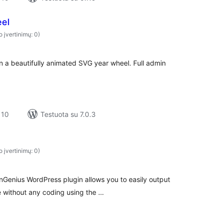
el
o įvertinimų: 0)
on a beautifully animated SVG year wheel. Full admin
 10
Testuota su 7.0.3
o įvertinimų: 0)
nGenius WordPress plugin allows you to easily output
e without any coding using the …