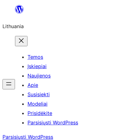
Eiti
prie
Lithuania
turinio
Temos
Įskiepiai
Naujienos
Apie
Susisiekti
Modeliai
Prisidėkite
Parsisiųsti WordPress
Parsisiųsti WordPress