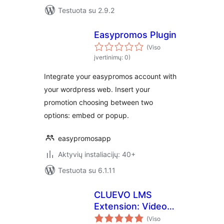
Testuota su 2.9.2
Easypromos Plugin
(Viso
įvertinimų: 0)
Integrate your easypromos account with
your wordpress web. Insert your
promotion choosing between two
options: embed or popup.
easypromosapp
Aktyvių instaliacijų: 40+
Testuota su 6.1.11
CLUEVO LMS
Extension: Video
Tutorial Manager
(Viso