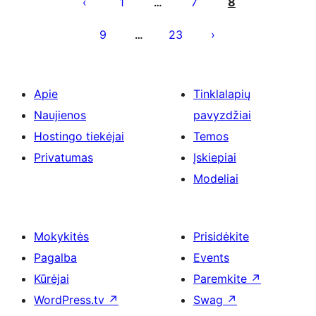
puslapiavimas
1
7
8
…
9
23
…
Apie
Tinklalapių
Naujienos
pavyzdžiai
Hostingo tiekėjai
Temos
Privatumas
Įskiepiai
Modeliai
Mokykitės
Prisidėkite
Pagalba
Events
Kūrėjai
Paremkite
↗
WordPress.tv
↗
Swag
↗