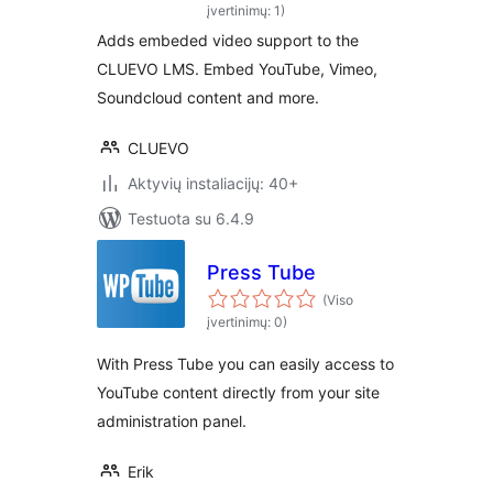
for YouTube (and
įvertinimų: 1)
other oEmbed
Adds embeded video support to the
providers)
CLUEVO LMS. Embed YouTube, Vimeo,
Soundcloud content and more.
CLUEVO
Aktyvių instaliacijų: 40+
Testuota su 6.4.9
Press Tube
(Viso
įvertinimų: 0)
With Press Tube you can easily access to
YouTube content directly from your site
administration panel.
Erik