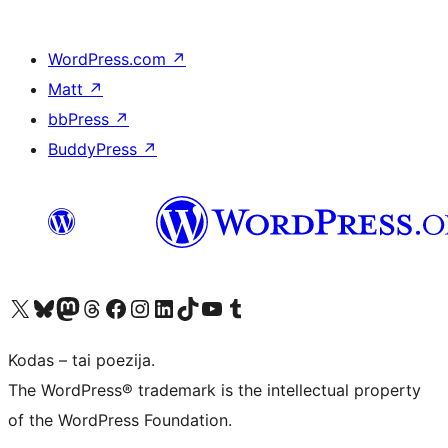
WordPress.com
↗
Matt
↗
bbPress
↗
BuddyPress
↗
Visit our X (formerly Twitter) account
Apsilankykite mūsų Bluesky paskyroje
Visit our Mastodon account
Apsilankykite mūsų Threads paskyroje
Visit our Facebook page
Visit our Instagram account
Visit our LinkedIn account
Apsilankykite mūsų TikTok paskyroje
Visit our YouTube channel
Apsilankykite mūsų Tumblr paskyroje
Kodas – tai poezija.
The WordPress® trademark is the intellectual property
of the WordPress Foundation.