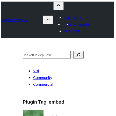
Įkelkite įskiepį
Plugin Directory
Mano mėgstami
Prisijungti
Paieška
Visi
Community
Commercial
Plugin Tag:
embed