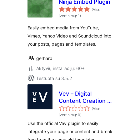
Ninja Embed Plugin
(Viso
įvertinimų: 1)
Easily embed media from YouTube,
Vimeo, Yahoo Video and Soundcloud into
your posts, pages and templates.
gerhard
Aktyvių instaliacijų: 60+
Testuota su 3.5.2
Vev – Digital
Content Creation &
Page Builder
(Viso
įvertinimų: 0)
Use the official Vev plugin to easily
integrate your page or content and break
free from the same old templates.