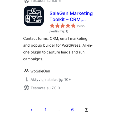
Testuota su 6.9.6
SaleGen Marketing
Toolkit – CRM,
Email Marketing,
(Viso
Forms & Popups
įvertinimų: 1)
Contact forms, CRM, email marketing,
and popup builder for WordPress. All-in-
one plugin to capture leads and run
campaigns.
wpSaleGen
Aktyvių instaliacijų: 10+
Testuota su 7.0.3
Įrašų
puslapiavimas
1
6
7
…