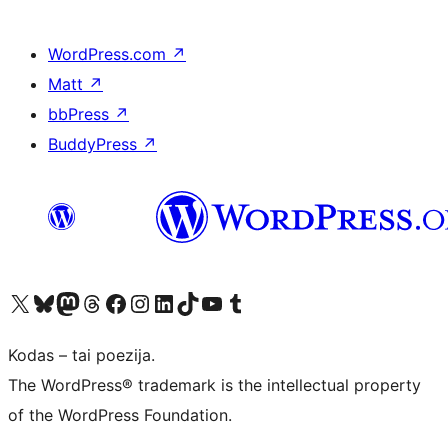
WordPress.com
↗
Matt
↗
bbPress
↗
BuddyPress
↗
Visit our X (formerly Twitter) account
Apsilankykite mūsų Bluesky paskyroje
Visit our Mastodon account
Apsilankykite mūsų Threads paskyroje
Visit our Facebook page
Visit our Instagram account
Visit our LinkedIn account
Apsilankykite mūsų TikTok paskyroje
Visit our YouTube channel
Apsilankykite mūsų Tumblr paskyroje
Kodas – tai poezija.
The WordPress® trademark is the intellectual property
of the WordPress Foundation.