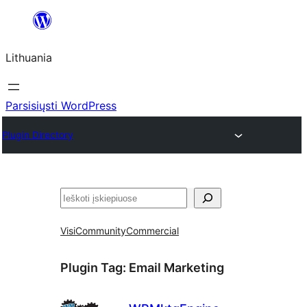
Eiti
prie
Lithuania
turinio
Parsisiųsti WordPress
Plugin Directory
Paieška
Visi
Community
Commercial
Plugin Tag:
Email Marketing