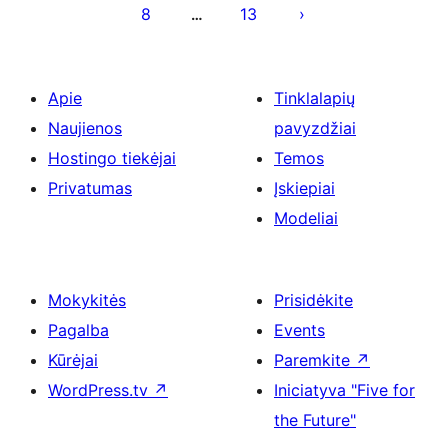
8
13
…
Apie
Tinklalapių
Naujienos
pavyzdžiai
Hostingo tiekėjai
Temos
Privatumas
Įskiepiai
Modeliai
Mokykitės
Prisidėkite
Pagalba
Events
Kūrėjai
Paremkite
↗
WordPress.tv
↗
Iniciatyva "Five for
the Future"