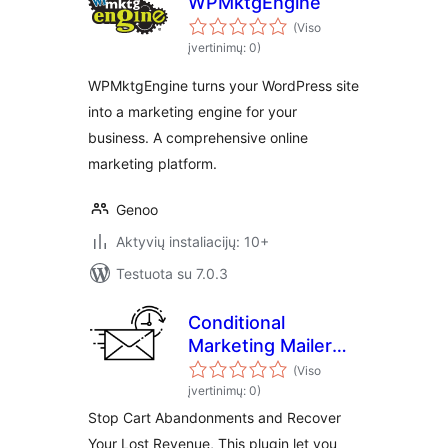
WPMktgEngine
(Viso
įvertinimų: 0)
WPMktgEngine turns your WordPress site
into a marketing engine for your
business. A comprehensive online
marketing platform.
Genoo
Aktyvių instaliacijų: 10+
Testuota su 7.0.3
Conditional
Marketing Mailer
for Woocommerce
(Viso
įvertinimų: 0)
Stop Cart Abandonments and Recover
Your Lost Revenue, This plugin let you