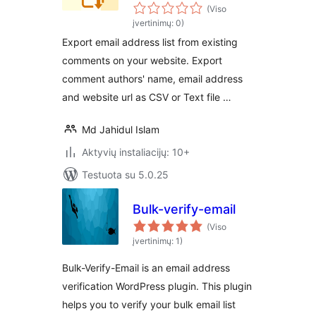
Build email list
(Viso
įvertinimų: 0)
Export email address list from existing
comments on your website. Export
comment authors' name, email address
and website url as CSV or Text file …
Md Jahidul Islam
Aktyvių instaliacijų: 10+
Testuota su 5.0.25
Bulk-verify-email
(Viso
įvertinimų: 1)
Bulk-Verify-Email is an email address
verification WordPress plugin. This plugin
helps you to verify your bulk email list