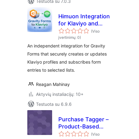
Testuota su 7.0.3
Himuon Integration
for Klaviyo and
Gravity Forms
(Viso
įvertinimų: 0)
An independent integration for Gravity
Forms that securely creates or updates
Klaviyo profiles and subscribes form
entries to selected lists.
Reagan Mahinay
Aktyvių instaliacijų: 10+
Testuota su 6.9.6
Purchase Tagger –
Product-Based
Mailchimp Tags
(Viso