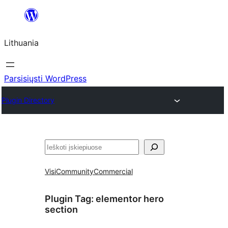
Eiti
prie
Lithuania
turinio
Parsisiųsti WordPress
Plugin Directory
Paieška
Visi
Community
Commercial
Plugin Tag:
elementor hero
section