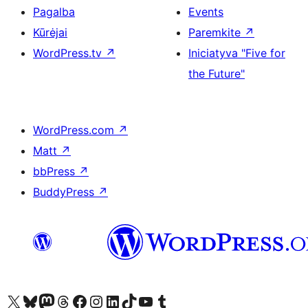
Pagalba
Events
Kūrėjai
Paremkite
↗
WordPress.tv
↗
Iniciatyva "Five for
the Future"
WordPress.com
↗
Matt
↗
bbPress
↗
BuddyPress
↗
Visit our X (formerly Twitter) account
Apsilankykite mūsų Bluesky paskyroje
Visit our Mastodon account
Apsilankykite mūsų Threads paskyroje
Visit our Facebook page
Visit our Instagram account
Visit our LinkedIn account
Apsilankykite mūsų TikTok paskyroje
Visit our YouTube channel
Apsilankykite mūsų Tumblr paskyroje