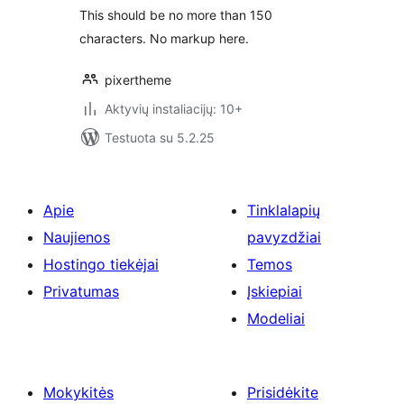
This should be no more than 150
characters. No markup here.
pixertheme
Aktyvių instaliacijų: 10+
Testuota su 5.2.25
Apie
Tinklalapių
Naujienos
pavyzdžiai
Hostingo tiekėjai
Temos
Privatumas
Įskiepiai
Modeliai
Mokykitės
Prisidėkite