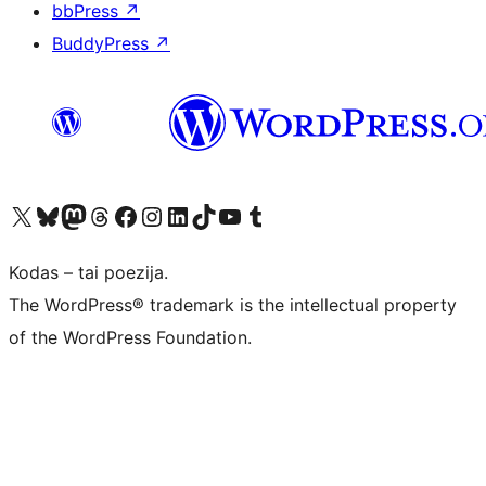
bbPress
↗
BuddyPress
↗
Visit our X (formerly Twitter) account
Apsilankykite mūsų Bluesky paskyroje
Visit our Mastodon account
Apsilankykite mūsų Threads paskyroje
Visit our Facebook page
Visit our Instagram account
Visit our LinkedIn account
Apsilankykite mūsų TikTok paskyroje
Visit our YouTube channel
Apsilankykite mūsų Tumblr paskyroje
Kodas – tai poezija.
The WordPress® trademark is the intellectual property
of the WordPress Foundation.