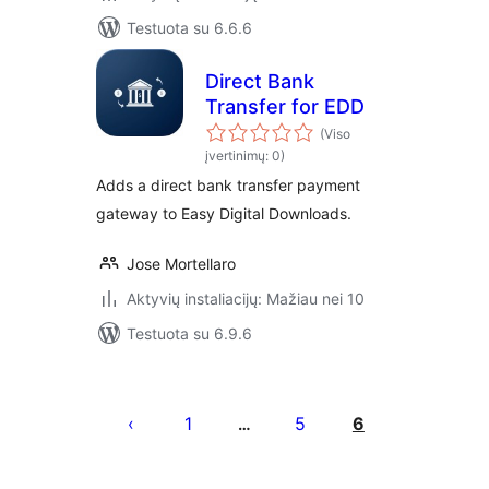
Testuota su 6.6.6
Direct Bank
Transfer for EDD
(Viso
įvertinimų: 0)
Adds a direct bank transfer payment
gateway to Easy Digital Downloads.
Jose Mortellaro
Aktyvių instaliacijų: Mažiau nei 10
Testuota su 6.9.6
Įrašų
puslapiavimas
1
5
6
…