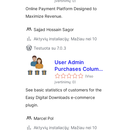
įvertinimų: 0)
Online Payment Platform Designed to
Maximize Revenue.
Sajjad Hossain Sagor
Aktyvių instaliacijų: Mažiau nei 10
Testuota su 7.0.3
User Admin
Purchases Column
for Easy Digital
(Viso
Downloads
įvertinimų: 0)
See basic statistics of customers for the
Easy Digital Downloads e-commerce
plugin.
Marcel Pol
Aktyvių instaliacijų: Mažiau nei 10