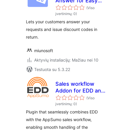
Answer for Easy
Digital Downloads
(Viso
įvertinimų: 0)
Lets your customers answer your
requests and issue discount codes in
return.
miunosoft
Aktyvių instaliacijų: Mažiau nei 10
Testuota su 5.3.22
Sales workflow
Addon for EDD and
AppSumo
(Viso
įvertinimų: 0)
Plugin that seamlessly combines EDD
with the AppSumo sales workflow,
enabling smooth handling of the