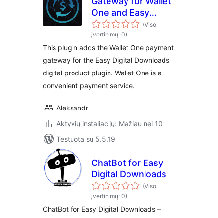
Gateway for Wallet
One and Easy
Digital Downloads
(Viso
įvertinimų: 0)
This plugin adds the Wallet One payment
gateway for the Easy Digital Downloads
digital product plugin. Wallet One is a
convenient payment service.
Aleksandr
Aktyvių instaliacijų: Mažiau nei 10
Testuota su 5.5.19
ChatBot for Easy
Digital Downloads
(Viso
įvertinimų: 0)
ChatBot for Easy Digital Downloads –