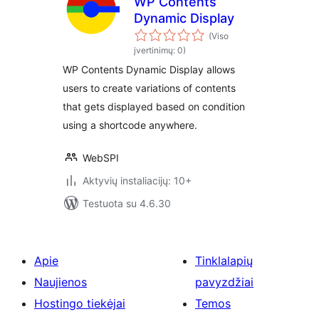
WP Contents
Dynamic Display
(Viso
įvertinimų: 0)
WP Contents Dynamic Display allows
users to create variations of contents
that gets displayed based on condition
using a shortcode anywhere.
WebSPI
Aktyvių instaliacijų: 10+
Testuota su 4.6.30
Apie
Tinklalapių
Naujienos
pavyzdžiai
Hostingo tiekėjai
Temos