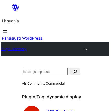
Eiti
prie
Lithuania
turinio
Parsisiųsti WordPress
Plugin Directory
Paieška
Visi
Community
Commercial
Plugin Tag:
dynamic display