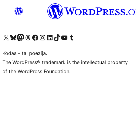
Visit our X (formerly Twitter) account
Apsilankykite mūsų Bluesky paskyroje
Visit our Mastodon account
Apsilankykite mūsų Threads paskyroje
Visit our Facebook page
Visit our Instagram account
Visit our LinkedIn account
Apsilankykite mūsų TikTok paskyroje
Visit our YouTube channel
Apsilankykite mūsų Tumblr paskyroje
Kodas – tai poezija.
The WordPress® trademark is the intellectual property
of the WordPress Foundation.