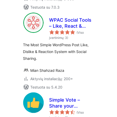
Testuota su 7.0.3
WPAC Social Tools
– Like, React &
Share
(Viso
įvertinimų: 3)
The Most Simple WordPress Post Like,
Dislike & Reaction System with Social
Sharing.
Mian Shahzad Raza
Aktyvių instaliacijų: 200+
Testuota su 5.4.20
Simple Vote –
Share your
Thought, By A
(Viso