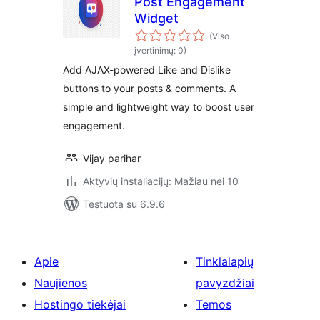
Post Engagement
Widget
(Viso
įvertinimų: 0)
Add AJAX-powered Like and Dislike
buttons to your posts & comments. A
simple and lightweight way to boost user
engagement.
Vijay parihar
Aktyvių instaliacijų: Mažiau nei 10
Testuota su 6.9.6
Apie
Tinklalapių
Naujienos
pavyzdžiai
Hostingo tiekėjai
Temos