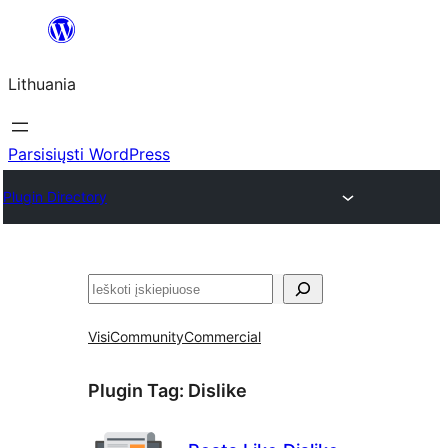
Eiti
prie
Lithuania
turinio
Parsisiųsti WordPress
Plugin Directory
Paieška
Visi
Community
Commercial
Plugin Tag:
Dislike