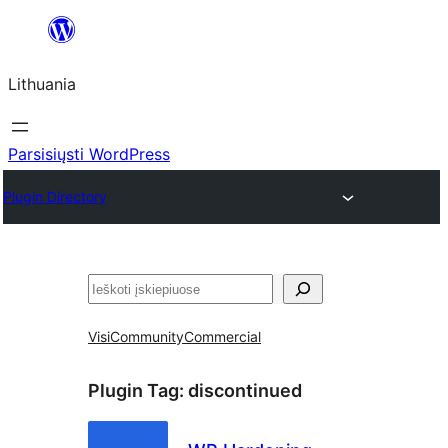
Eiti
prie
Lithuania
turinio
Parsisiųsti WordPress
Plugin Directory
Paieška
Visi
Community
Commercial
Plugin Tag:
discontinued