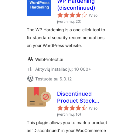
WP Hardening
(discontinued)
(Viso
įvertinimų: 20)
The WP Hardening is a one-click tool to
fix standard security recommendations
on your WordPress website.
WebProtect.ai
Aktyvių instaliacijų: 10 000+
Testuota su 6.0.12
Discontinued
Product Stock
Status for
(Viso
WooCommerce
įvertinimų: 10)
This plugin allows you to mark a product
as ‘Discontinued’ in your WooCommerce