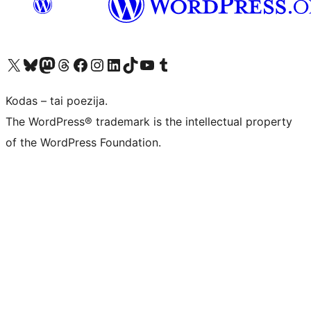
Visit our X (formerly Twitter) account
Apsilankykite mūsų Bluesky paskyroje
Visit our Mastodon account
Apsilankykite mūsų Threads paskyroje
Visit our Facebook page
Visit our Instagram account
Visit our LinkedIn account
Apsilankykite mūsų TikTok paskyroje
Visit our YouTube channel
Apsilankykite mūsų Tumblr paskyroje
Kodas – tai poezija.
The WordPress® trademark is the intellectual property
of the WordPress Foundation.