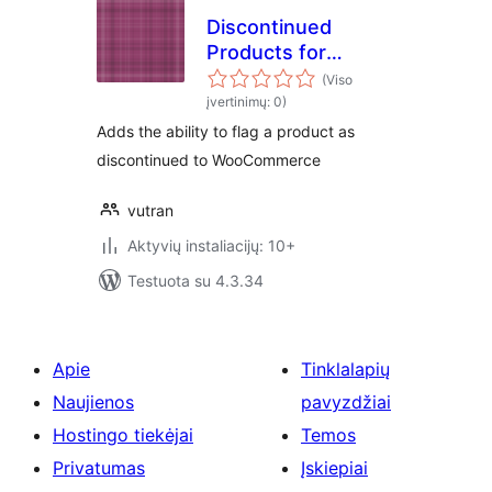
Discontinued
Products for
WooCommerce
(Viso
įvertinimų: 0)
Adds the ability to flag a product as
discontinued to WooCommerce
vutran
Aktyvių instaliacijų: 10+
Testuota su 4.3.34
Apie
Tinklalapių
Naujienos
pavyzdžiai
Hostingo tiekėjai
Temos
Privatumas
Įskiepiai