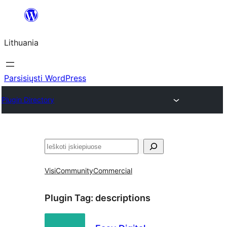
Eiti
prie
Lithuania
turinio
Parsisiųsti WordPress
Plugin Directory
Paieška
Visi
Community
Commercial
Plugin Tag:
descriptions