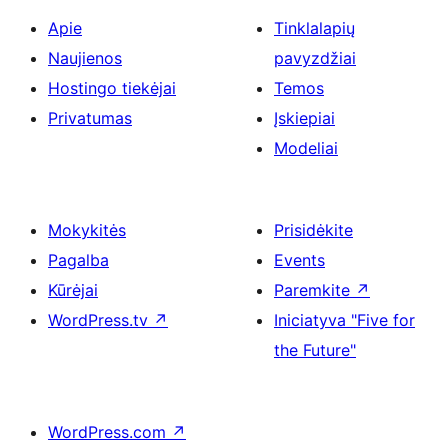
Apie
Tinklalapių
Naujienos
pavyzdžiai
Hostingo tiekėjai
Temos
Privatumas
Įskiepiai
Modeliai
Mokykitės
Prisidėkite
Pagalba
Events
Kūrėjai
Paremkite
↗
WordPress.tv
↗
Iniciatyva "Five for
the Future"
WordPress.com
↗