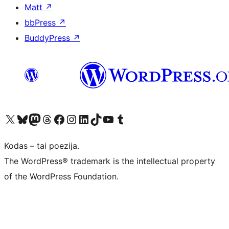
Matt
↗
bbPress
↗
BuddyPress
↗
Visit our X (formerly Twitter) account
Apsilankykite mūsų Bluesky paskyroje
Visit our Mastodon account
Apsilankykite mūsų Threads paskyroje
Visit our Facebook page
Visit our Instagram account
Visit our LinkedIn account
Apsilankykite mūsų TikTok paskyroje
Visit our YouTube channel
Apsilankykite mūsų Tumblr paskyroje
Kodas – tai poezija.
The WordPress® trademark is the intellectual property
of the WordPress Foundation.