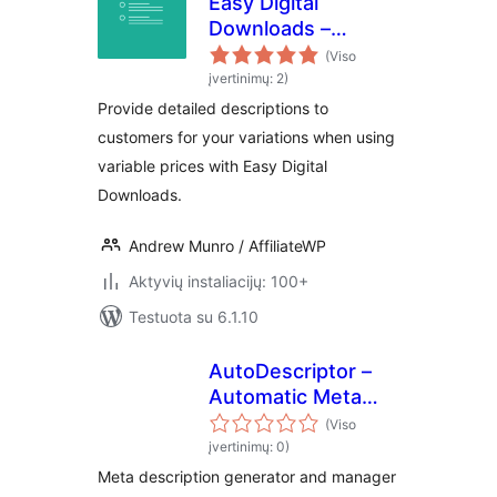
Easy Digital
Downloads –
Variable Pricing
(Viso
Descriptions
įvertinimų: 2)
Provide detailed descriptions to
customers for your variations when using
variable prices with Easy Digital
Downloads.
Andrew Munro / AffiliateWP
Aktyvių instaliacijų: 100+
Testuota su 6.1.10
AutoDescriptor –
Automatic Meta
Description
(Viso
Generator
įvertinimų: 0)
Meta description generator and manager