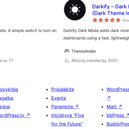
Darkify – Dar
(Dark Theme I
(Vis
te. A simple switch to turn on
Darkify Dark Mode adds dark mod
dashboards using a fast, lightwei
ThemeAtelier
a su 7.1
Aktyvių instaliacijų: 600+
okykitės
Prisidėkite
WordPres
agalba
Events
↗
rėjai
Paremkite
↗
Matt
↗
ordPress.tv
↗
Iniciatyva "Five
bbPress
for the Future"
BuddyPre