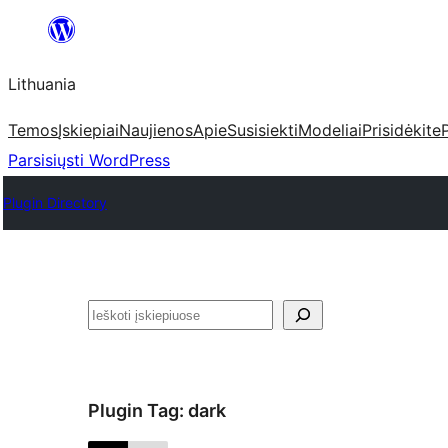
Eiti
prie
Lithuania
turinio
Temos
Įskiepiai
Naujienos
Apie
Susisiekti
Modeliai
Prisidėkite
Parsisiųsti WordPress
Plugin Directory
Paieška
Plugin Tag:
dark