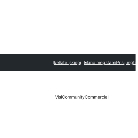
Įkelkite įskiepį
Mano mėgstami
Prisijungti
Visi
Community
Commercial