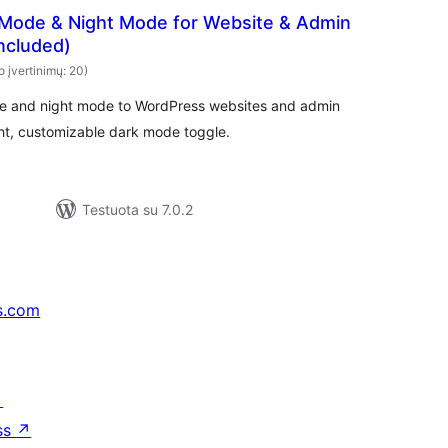
k Mode & Night Mode for Website & Admin
ncluded)
o įvertinimų: 20)
e and night mode to WordPress websites and admin
ght, customizable dark mode toggle.
Testuota su 7.0.2
s.com
↗
ss
↗