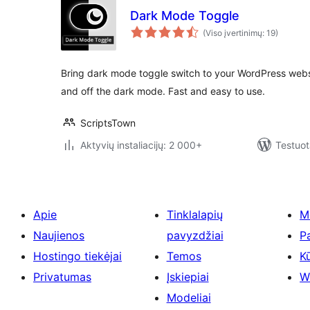
Dark Mode Toggle
(Viso įvertinimų: 19)
Bring dark mode toggle switch to your WordPress websi
and off the dark mode. Fast and easy to use.
ScriptsTown
Aktyvių instaliacijų: 2 000+
Testuot
Apie
Tinklalapių
M
Naujienos
pavyzdžiai
P
Hostingo tiekėjai
Temos
Kū
Privatumas
Įskiepiai
W
Modeliai