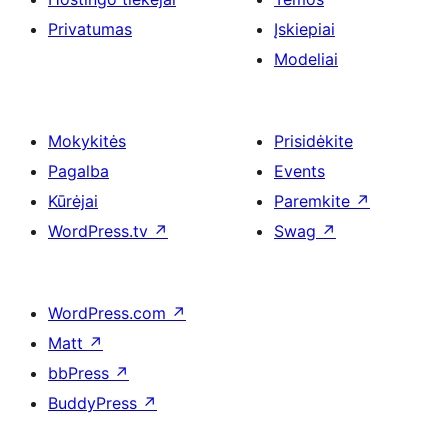
Privatumas
Įskiepiai
Modeliai
Mokykitės
Prisidėkite
Pagalba
Events
Kūrėjai
Paremkite
↗
WordPress.tv
↗
Swag
↗
WordPress.com
↗
Matt
↗
bbPress
↗
BuddyPress
↗