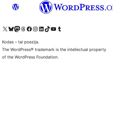
Visit our X (formerly Twitter) account
Apsilankykite mūsų Bluesky paskyroje
Visit our Mastodon account
Apsilankykite mūsų Threads paskyroje
Visit our Facebook page
Visit our Instagram account
Visit our LinkedIn account
Apsilankykite mūsų TikTok paskyroje
Visit our YouTube channel
Apsilankykite mūsų Tumblr paskyroje
Kodas – tai poezija.
The WordPress® trademark is the intellectual property
of the WordPress Foundation.