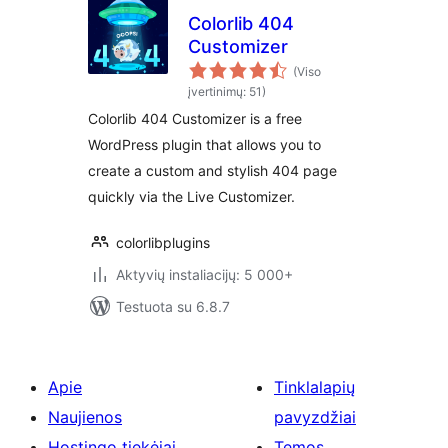
Colorlib 404
Customizer
(Viso
įvertinimų: 51)
Colorlib 404 Customizer is a free
WordPress plugin that allows you to
create a custom and stylish 404 page
quickly via the Live Customizer.
colorlibplugins
Aktyvių instaliacijų: 5 000+
Testuota su 6.8.7
Apie
Tinklalapių
Naujienos
pavyzdžiai
Hostingo tiekėjai
Temos