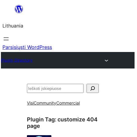
Eiti
prie
Lithuania
turinio
Parsisiųsti WordPress
Plugin Directory
Paieška
Visi
Community
Commercial
Plugin Tag:
customize 404
page