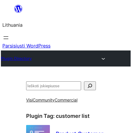
Eiti
prie
Lithuania
turinio
Parsisiųsti WordPress
Plugin Directory
Paieška
Visi
Community
Commercial
Plugin Tag:
customer list