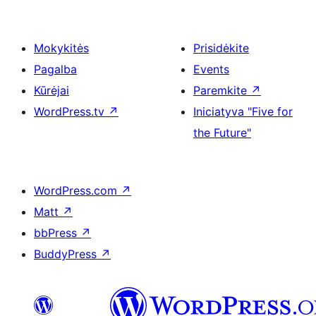
Mokykitės
Prisidėkite
Pagalba
Events
Kūrėjai
Paremkite
↗
WordPress.tv
↗
Iniciatyva "Five for
the Future"
WordPress.com
↗
Matt
↗
bbPress
↗
BuddyPress
↗