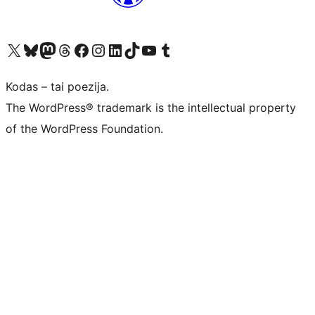
Visit our X (formerly Twitter) account
Apsilankykite mūsų Bluesky paskyroje
Visit our Mastodon account
Apsilankykite mūsų Threads paskyroje
Visit our Facebook page
Visit our Instagram account
Visit our LinkedIn account
Apsilankykite mūsų TikTok paskyroje
Visit our YouTube channel
Apsilankykite mūsų Tumblr paskyroje
Kodas – tai poezija.
The WordPress® trademark is the intellectual property
of the WordPress Foundation.