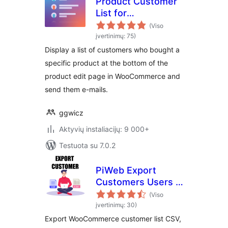
Product Customer
List for
WooCommerce
(Viso
įvertinimų: 75)
Display a list of customers who bought a
specific product at the bottom of the
product edit page in WooCommerce and
send them e-mails.
ggwicz
Aktyvių instaliacijų: 9 000+
Testuota su 7.0.2
PiWeb Export
Customers Users &
Guest customer to
(Viso
CSV for
įvertinimų: 30)
WooCommerce
Export WooCommerce customer list CSV,