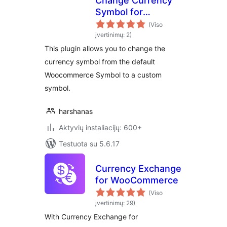
Change Currency
Symbol for
WooCommerce
(Viso
įvertinimų: 2)
This plugin allows you to change the
currency symbol from the default
Woocommerce Symbol to a custom
symbol.
harshanas
Aktyvių instaliacijų: 600+
Testuota su 5.6.17
Currency Exchange
for WooCommerce
(Viso
įvertinimų: 29)
With Currency Exchange for