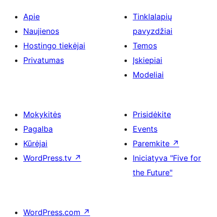
Apie
Tinklalapių
Naujienos
pavyzdžiai
Hostingo tiekėjai
Temos
Privatumas
Įskiepiai
Modeliai
Mokykitės
Prisidėkite
Pagalba
Events
Kūrėjai
Paremkite
↗
WordPress.tv
↗
Iniciatyva "Five for
the Future"
WordPress.com
↗