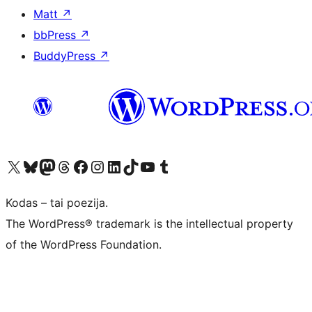
Matt
↗
bbPress
↗
BuddyPress
↗
Visit our X (formerly Twitter) account
Apsilankykite mūsų Bluesky paskyroje
Visit our Mastodon account
Apsilankykite mūsų Threads paskyroje
Visit our Facebook page
Visit our Instagram account
Visit our LinkedIn account
Apsilankykite mūsų TikTok paskyroje
Visit our YouTube channel
Apsilankykite mūsų Tumblr paskyroje
Kodas – tai poezija.
The WordPress® trademark is the intellectual property
of the WordPress Foundation.