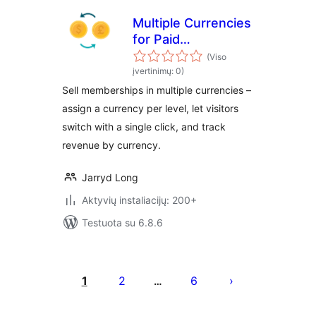
Multiple Currencies
for Paid
Memberships Pro
(Viso
įvertinimų: 0)
Sell memberships in multiple currencies –
assign a currency per level, let visitors
switch with a single click, and track
revenue by currency.
Jarryd Long
Aktyvių instaliacijų: 200+
Testuota su 6.8.6
Įrašų
puslapiavimas
1
2
6
…