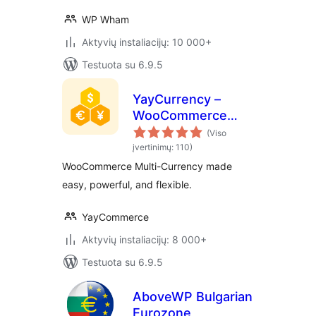
WP Wham
Aktyvių instaliacijų: 10 000+
Testuota su 6.9.5
YayCurrency –
WooCommerce
Multi-Currency
(Viso
Switcher
įvertinimų: 110)
WooCommerce Multi-Currency made
easy, powerful, and flexible.
YayCommerce
Aktyvių instaliacijų: 8 000+
Testuota su 6.9.5
AboveWP Bulgarian
Eurozone