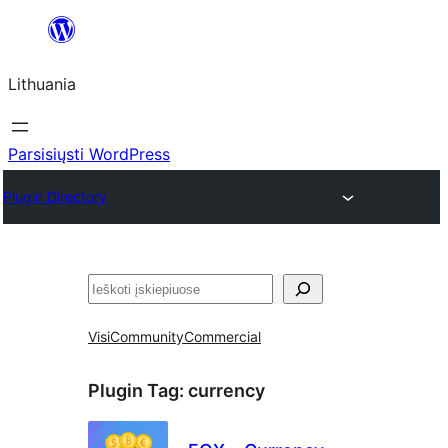
Eiti
prie
Lithuania
turinio
Parsisiųsti WordPress
Plugin Directory
Paieška
Visi
Community
Commercial
Plugin Tag:
currency