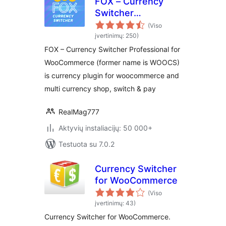
FOX – Currency
Switcher
Professional for
(Viso
WooCommerce
įvertinimų: 250)
FOX – Currency Switcher Professional for
WooCommerce (former name is WOOCS)
is currency plugin for woocommerce and
multi currency shop, switch & pay
RealMag777
Aktyvių instaliacijų: 50 000+
Testuota su 7.0.2
Currency Switcher
for WooCommerce
(Viso
įvertinimų: 43)
Currency Switcher for WooCommerce.