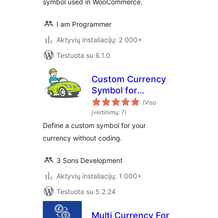
symbol used in WooCommerce.
I am Programmer
Aktyvių instaliacijų: 2 000+
Testuota su 6.1.0
Custom Currency
Symbol for
WooCommerce
(Viso
įvertinimų: 7)
Define a custom symbol for your
currency without coding.
3 Sons Development
Aktyvių instaliacijų: 1 000+
Testuota su 5.2.24
Multi Currency For