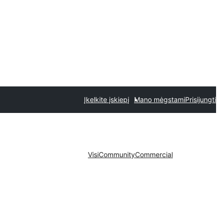
Įkelkite įskiepį
Mano mėgstami
Prisijungti
Visi
Community
Commercial