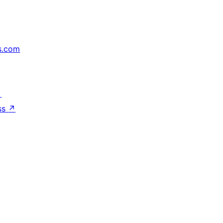
s.com
↗
ss
↗