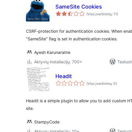
SameSite Cookies
(Viso įvertinimų: 11)
CSRF-protection for authentication cookies. When enab
"SameSite" flag is set in authentication cookies.
Ayesh Karunaratne
Aktyvių instaliacijų: 700+
Testuot
Headit
(Viso įvertinimų: 0)
Headit is a simple plugin to allow you to add custom 
site.
StampyCode
Aktyvių instaliacijų: 10+
Testuot