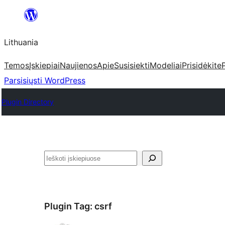
Eiti
prie
Lithuania
turinio
Temos
Įskiepiai
Naujienos
Apie
Susisiekti
Modeliai
Prisidėkite
Parsisiųsti WordPress
Plugin Directory
Paieška
Plugin Tag:
csrf