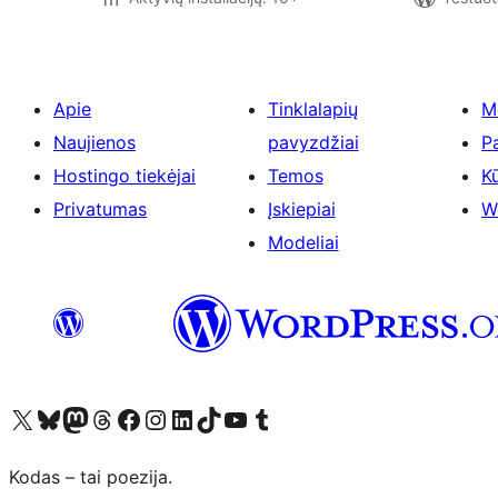
Apie
Tinklalapių
M
Naujienos
pavyzdžiai
P
Hostingo tiekėjai
Temos
Kū
Privatumas
Įskiepiai
W
Modeliai
Visit our X (formerly Twitter) account
Apsilankykite mūsų Bluesky paskyroje
Visit our Mastodon account
Apsilankykite mūsų Threads paskyroje
Visit our Facebook page
Visit our Instagram account
Visit our LinkedIn account
Apsilankykite mūsų TikTok paskyroje
Visit our YouTube channel
Apsilankykite mūsų Tumblr paskyroje
Kodas – tai poezija.