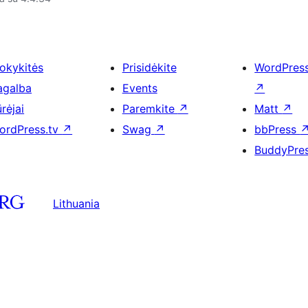
okykitės
Prisidėkite
WordPres
agalba
Events
↗
rėjai
Paremkite
↗
Matt
↗
ordPress.tv
↗
Swag
↗
bbPress
BuddyPre
Lithuania