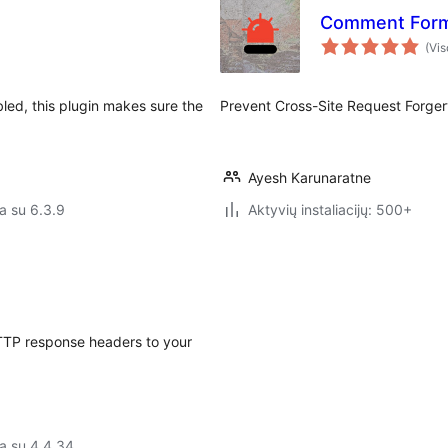
Comment Form
(Vis
led, this plugin makes sure the
Prevent Cross-Site Request Forge
Ayesh Karunaratne
a su 6.3.9
Aktyvių instaliacijų: 500+
HTTP response headers to your
a su 4.4.34