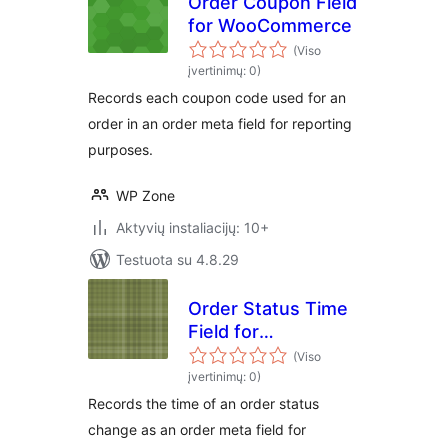
Order Coupon Field
for WooCommerce
(Viso
įvertinimų: 0)
Records each coupon code used for an
order in an order meta field for reporting
purposes.
WP Zone
Aktyvių instaliacijų: 10+
Testuota su 4.8.29
Order Status Time
Field for
WooCommerce
(Viso
įvertinimų: 0)
Records the time of an order status
change as an order meta field for