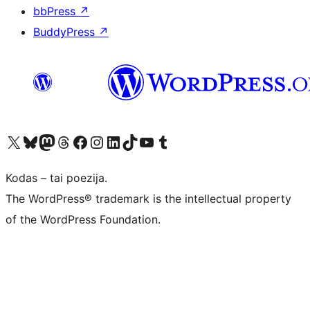
bbPress
↗
BuddyPress
↗
Visit our X (formerly Twitter) account
Apsilankykite mūsų Bluesky paskyroje
Visit our Mastodon account
Apsilankykite mūsų Threads paskyroje
Visit our Facebook page
Visit our Instagram account
Visit our LinkedIn account
Apsilankykite mūsų TikTok paskyroje
Visit our YouTube channel
Apsilankykite mūsų Tumblr paskyroje
Kodas – tai poezija.
The WordPress® trademark is the intellectual property
of the WordPress Foundation.