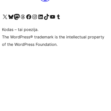
Visit our X (formerly Twitter) account
Apsilankykite mūsų Bluesky paskyroje
Visit our Mastodon account
Apsilankykite mūsų Threads paskyroje
Visit our Facebook page
Visit our Instagram account
Visit our LinkedIn account
Apsilankykite mūsų TikTok paskyroje
Visit our YouTube channel
Apsilankykite mūsų Tumblr paskyroje
Kodas – tai poezija.
The WordPress® trademark is the intellectual property
of the WordPress Foundation.