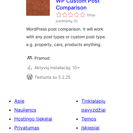
WP Custom Post
Comparison
(Viso
įvertinimų: 0)
WordPress post comparison. It will work
with any post types or custom post type.
e.g. property, cars, products anything.
Pramod
Aktyvių instaliacijų: 10+
Testuota su 5.2.25
Apie
Tinklalapių
Naujienos
pavyzdžiai
Hostingo tiekėjai
Temos
Privatumas
Įskiepiai