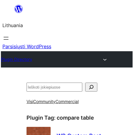
Eiti
prie
Lithuania
turinio
Parsisiųsti WordPress
Plugin Directory
Paieška
Visi
Community
Commercial
Plugin Tag:
compare table