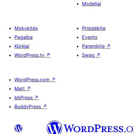
Modeliai
Mokykitės
Prisidėkite
Pagalba
Events
Kūrėjai
Paremkite
↗
WordPress.tv
↗
Swag
↗
WordPress.com
↗
Matt
↗
bbPress
↗
BuddyPress
↗