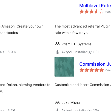
Multilevel Ref
(Vis
ith Amazon. Create your own
The most advanced referral Plugin
 shortcodes
sale within few days.
Prism I.T. Systems
a su 6.9.6
Aktyvių instaliacijų: 30+
Commission Ju
(Vis
and Dokan, allowing vendors to
Customize and insert Commission J
y.
Luke Mlsna
a su 6.7.6
Aktyvių instaliacijų: 10+