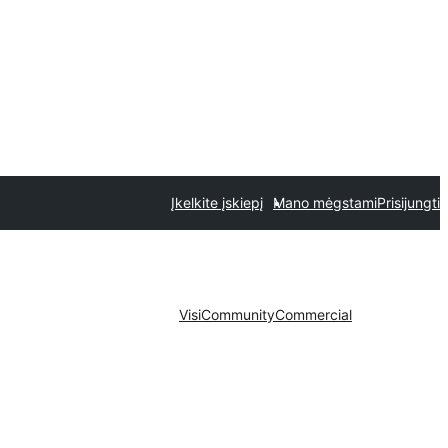
Įkelkite įskiepį
Mano mėgstami
Prisijungti
Visi
Community
Commercial