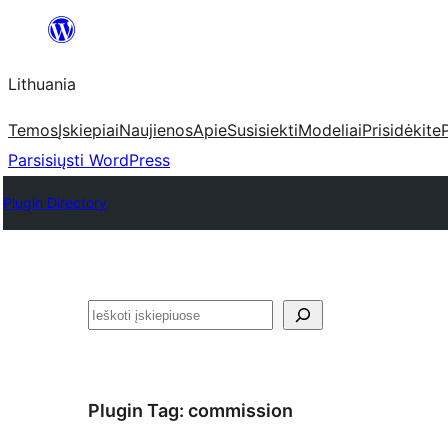
Eiti
prie
Lithuania
turinio
Temos
Įskiepiai
Naujienos
Apie
Susisiekti
Modeliai
Prisidėkite
Parsisiųsti WordPress
Plugin Directory
Paieška
Plugin Tag:
commission