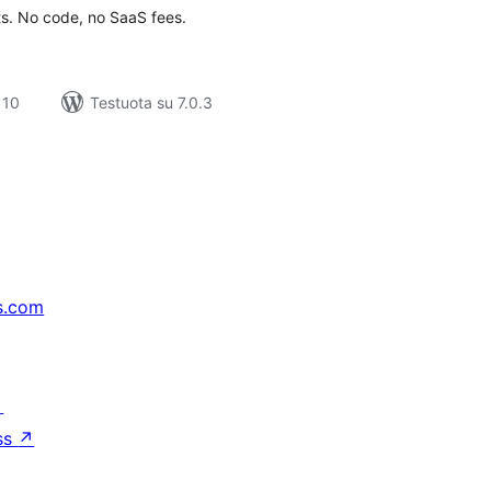
ts. No code, no SaaS fees.
 10
Testuota su 7.0.3
s.com
↗
ss
↗