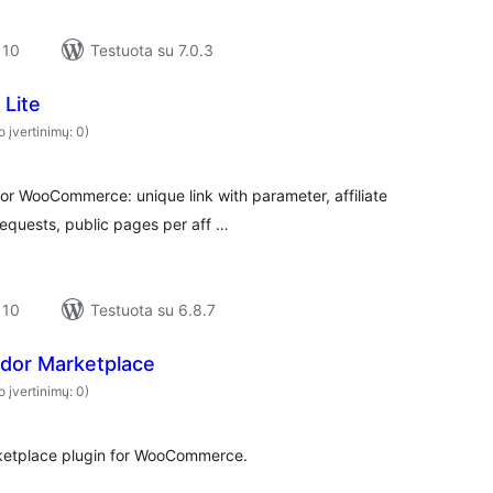
 10
Testuota su 7.0.3
 Lite
o įvertinimų: 0)
or WooCommerce: unique link with parameter, affiliate
equests, public pages per aff …
 10
Testuota su 6.8.7
endor Marketplace
o įvertinimų: 0)
ketplace plugin for WooCommerce.