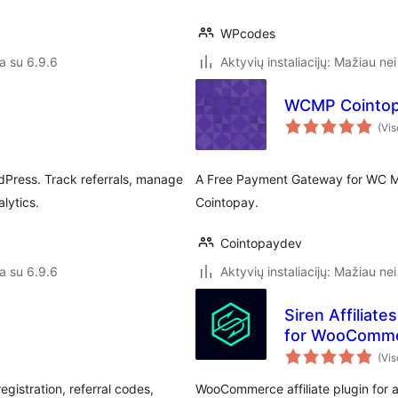
WPcodes
a su 6.9.6
Aktyvių instaliacijų: Mažiau nei
WCMP Cointop
(Vis
dPress. Track referrals, manage
A Free Payment Gateway for WC Ma
lytics.
Cointopay.
Cointopaydev
a su 6.9.6
Aktyvių instaliacijų: Mažiau nei
Siren Affiliat
for WooComm
(Vis
gistration, referral codes,
WooCommerce affiliate plugin for af