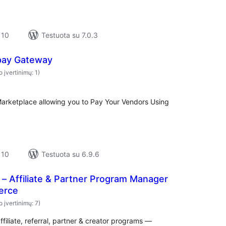
 10
Testuota su 7.0.3
ay Gateway
o įvertinimų: 1)
rketplace allowing you to Pay Your Vendors Using
 10
Testuota su 6.9.6
es – Affiliate & Partner Program Manager
erce
o įvertinimų: 7)
filiate, referral, partner & creator programs —