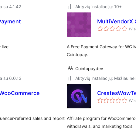
a su 4.1.42
Aktyvių instaliacijų: 10+
 Payment
MultiVendorX 
(Vis
live.
A Free Payment Gateway for WC Ma
Cointopay.
Cointopaydev
a su 6.0.13
Aktyvių instaliacijų: Mažiau nei
for WooCommerce
CreatesWowTe
(Vis
uencer-referred sales and report
Affiliate program for WooCommerce 
withdrawals, and marketing tools.