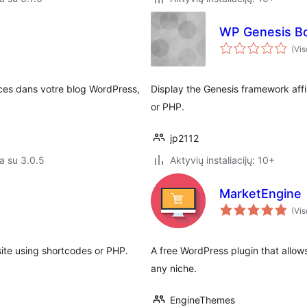
WP Genesis B
(Vis
ces dans votre blog WordPress,
Display the Genesis framework aff
or PHP.
jp2112
a su 3.0.5
Aktyvių instaliacijų: 10+
MarketEngine
(Vis
site using shortcodes or PHP.
A free WordPress plugin that allow
any niche.
EngineThemes