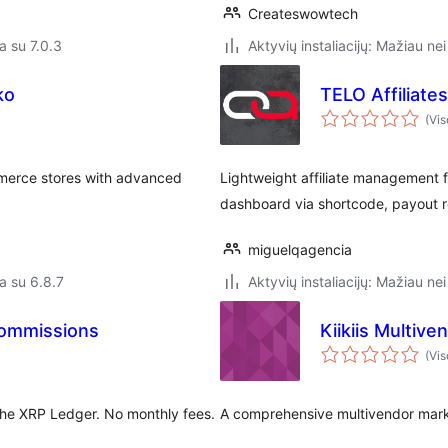
Createswowtech
a su 7.0.3
Aktyvių instaliacijų: Mažiau nei
ko
TELO Affiliates
(Vis
merce stores with advanced
Lightweight affiliate management f
dashboard via shortcode, payout r
miguelqagencia
a su 6.8.7
Aktyvių instaliacijų: Mažiau nei
Commissions
Kiikiis Multiv
(Vis
the XRP Ledger. No monthly fees.
A comprehensive multivendor mar