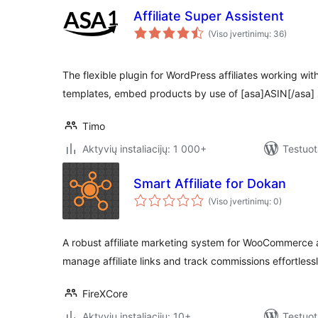
Affiliate Super Assistent
(Viso įvertinimų: 36)
The flexible plugin for WordPress affiliates working w
templates, embed products by use of [asa]ASIN[/asa]
Timo
Aktyvių instaliacijų: 1 000+
Testuot
Smart Affiliate for Dokan
(Viso įvertinimų: 0)
A robust affiliate marketing system for WooCommerce 
manage affiliate links and track commissions effortlessl
FireXCore
Aktyvių instaliacijų: 10+
Testuot