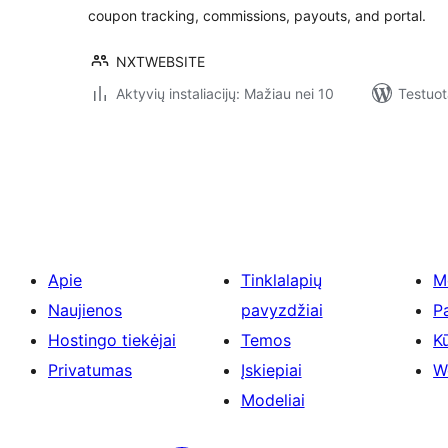
coupon tracking, commissions, payouts, and portal.
NXTWEBSITE
Aktyvių instaliacijų: Mažiau nei 10
Testuot
Įrašų
puslapiavimas
Apie
Tinklalapių
M
Naujienos
pavyzdžiai
P
Hostingo tiekėjai
Temos
Kū
Privatumas
Įskiepiai
W
Modeliai