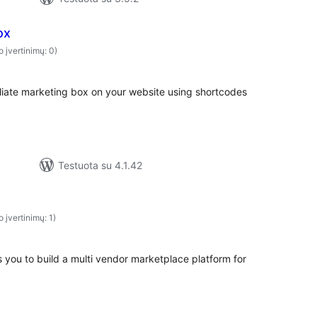
ox
o įvertinimų: 0)
iliate marketing box on your website using shortcodes
Testuota su 4.1.42
o įvertinimų: 1)
s you to build a multi vendor marketplace platform for