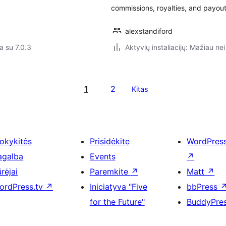
commissions, royalties, and payou
alexstandiford
a su 7.0.3
Aktyvių instaliacijų: Mažiau nei
1
2
Kitas
okykitės
Prisidėkite
WordPres
agalba
Events
↗
rėjai
Paremkite
↗
Matt
↗
ordPress.tv
↗
Iniciatyva "Five
bbPress
for the Future"
BuddyPre