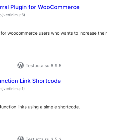
erral Plugin for WooCommerce
o įvertinimų: 6)
 for woocommerce users who wants to increase their
Testuota su 6.9.6
nction Link Shortcode
o įvertinimų: 1)
unction links using a simple shortcode.
Testuota su 3.5.2