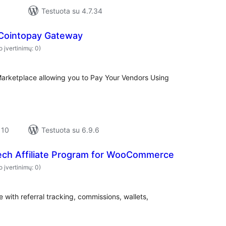
Testuota su 4.7.34
Cointopay Gateway
o įvertinimų: 0)
rketplace allowing you to Pay Your Vendors Using
 10
Testuota su 6.9.6
ch Affiliate Program for WooCommerce
o įvertinimų: 0)
with referral tracking, commissions, wallets,