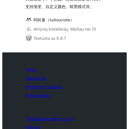
支持渐变、自定义颜色、暗黑模式等。
码铃薯（tudoucode）
Aktyvių instaliacijų: Mažiau nei 10
Testuota su 6.8.7
Apie
Naujienos
Hostingo tiekėjai
Privatumas
Tinklalapių pavyzdžiai
Temos