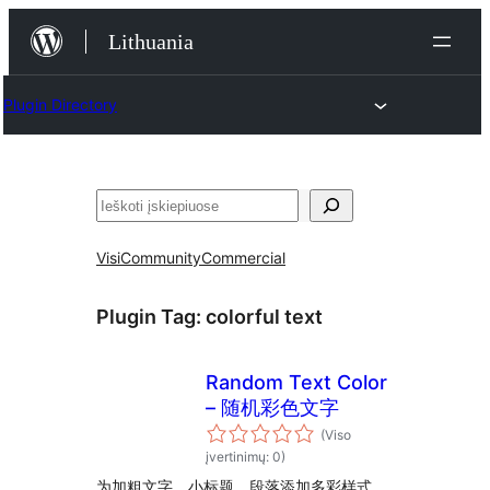
Eiti
Lithuania
prie
turinio
Plugin Directory
Paieška
Visi
Community
Commercial
Plugin Tag:
colorful text
Random Text Color
– 随机彩色文字
(Viso
įvertinimų: 0)
为加粗文字、小标题、段落添加多彩样式，