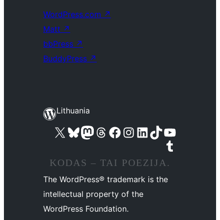
WordPress.com
↗
Matt
↗
bbPress
↗
BuddyPress
↗
Lithuania
Visit our X (formerly Twitter) account
Apsilankykite mūsų Bluesky paskyroje
Visit our Mastodon account
Apsilankykite mūsų Threads paskyroje
Visit our Facebook page
Visit our Instagram account
Visit our LinkedIn account
Apsilankykite mūsų TikTok paskyroje
Visit our YouTube channel
Apsilankykite mūsų Tumblr paskyroje
KODAS – TAI POEZIJA.
The WordPress® trademark is the
intellectual property of the
WordPress Foundation.