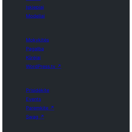
Įskiepiai
Modeliai
Mokykitės
Pagalba
Kūrėjai
WordPress.tv
↗
Prisidėkite
Events
Paremkite
↗
Swag
↗