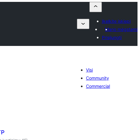
Įkelkite įskiepį
Mano mėgstami
Prisijungti
Visi
Community
Commercial
TP