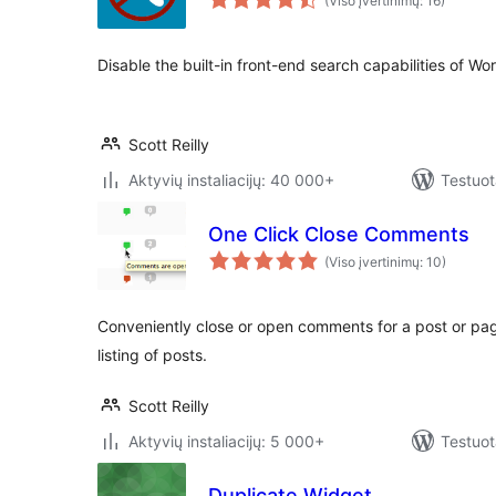
(Viso įvertinimų: 16)
Disable the built-in front-end search capabilities of Wo
Scott Reilly
Aktyvių instaliacijų: 40 000+
Testuot
One Click Close Comments
(Viso įvertinimų: 10)
Conveniently close or open comments for a post or pag
listing of posts.
Scott Reilly
Aktyvių instaliacijų: 5 000+
Testuot
Duplicate Widget