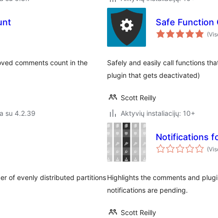
unt
Safe Function 
(Vis
oved comments count in the
Safely and easily call functions th
plugin that gets deactivated)
Scott Reilly
a su 4.2.39
Aktyvių instaliacijų: 10+
Notifications 
(Vis
er of evenly distributed partitions
Highlights the comments and plugi
notifications are pending.
Scott Reilly