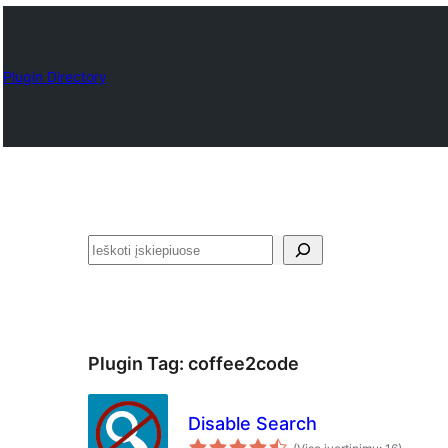
Plugin Directory
Paieška
Plugin Tag:
coffee2code
Disable Search