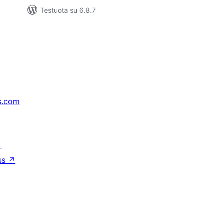
Testuota su 6.8.7
s.com
↗
ss
↗