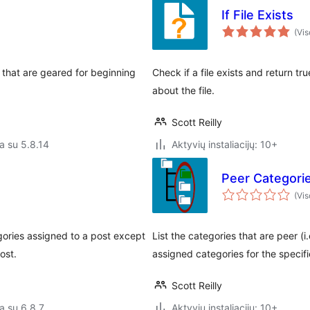
If File Exists
(Vis
 that are geared for beginning
Check if a file exists and return tr
about the file.
Scott Reilly
a su 5.8.14
Aktyvių instaliacijų: 10+
Peer Categori
(Vis
egories assigned to a post except
List the categories that are peer (i
ost.
assigned categories for the specifi
Scott Reilly
a su 6.8.7
Aktyvių instaliacijų: 10+