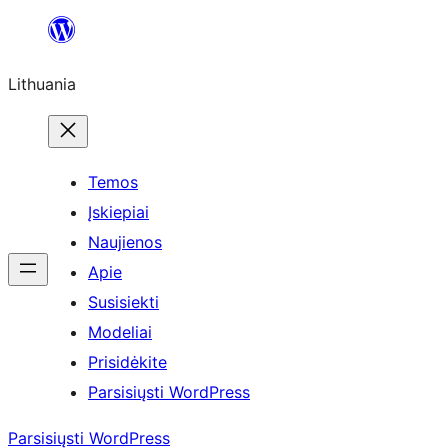
Eiti
prie
Lithuania
turinio
Temos
Įskiepiai
Naujienos
Apie
Susisiekti
Modeliai
Prisidėkite
Parsisiųsti WordPress
Parsisiųsti WordPress