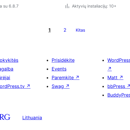
a su 6.8.7
Aktyvių instaliacijų: 10+
1
2
Kitas
okykitės
Prisidėkite
WordPres
agalba
Events
↗
rėjai
Paremkite
↗
Matt
↗
ordPress.tv
↗
Swag
↗
bbPress
BuddyPre
Lithuania