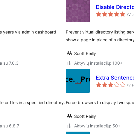
Disable Directo
(Vis
ous years via admin dashboard
Prevent virtual directory listing se
show a page in place of a directory'
Scott Reilly
a su 7.0.3
Aktyvių instaliacijų: 100+
Extra Sentenc
(Vis
 or files in a specified directory.
Force browsers to display two sp
Scott Reilly
a su 6.8.7
Aktyvių instaliacijų: 50+