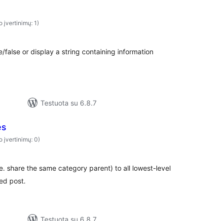
o įvertinimų: 1)
ue/false or display a string containing information
Testuota su 6.8.7
es
o įvertinimų: 0)
.e. share the same category parent) to all lowest-level
ed post.
Testuota su 6.8.7