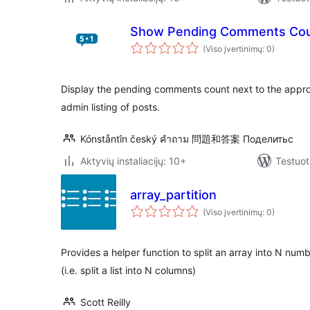
Show Pending Comments Co
(Viso įvertinimų: 0)
Display the pending comments count next to the appr
admin listing of posts.
Kónståntîn český คำถาม 問題和答案 Поделитьс
Aktyvių instaliacijų: 10+
Testuot
array_partition
(Viso įvertinimų: 0)
Provides a helper function to split an array into N numb
(i.e. split a list into N columns)
Scott Reilly