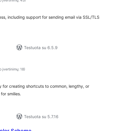
o įvertinimų: 45)
ss, including support for sending email via SSL/TLS
Testuota su 6.5.9
o įvertinimų: 18)
y for creating shortcuts to common, lengthy, or
for smilies.
Testuota su 5.7.16
olor Scheme