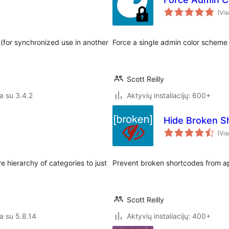
(Vis
 (for synchronized use in another
Force a single admin color scheme fo
Scott Reilly
a su 3.4.2
Aktyvių instaliacijų: 600+
Hide Broken S
(Vis
e hierarchy of categories to just
Prevent broken shortcodes from a
Scott Reilly
a su 5.8.14
Aktyvių instaliacijų: 400+