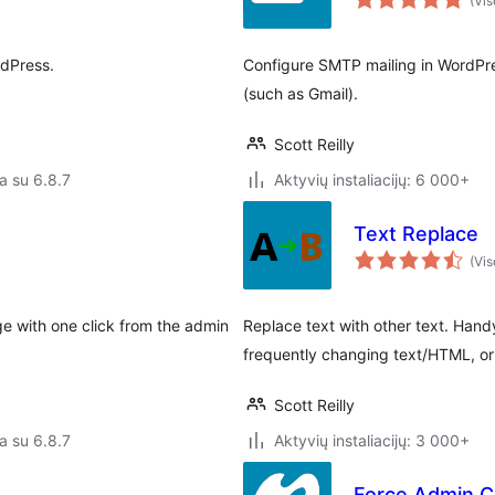
(Vis
rdPress.
Configure SMTP mailing in WordPre
(such as Gmail).
Scott Reilly
a su 6.8.7
Aktyvių instaliacijų: 6 000+
Text Replace
(Vis
e with one click from the admin
Replace text with other text. Hand
frequently changing text/HTML, or 
Scott Reilly
a su 6.8.7
Aktyvių instaliacijų: 3 000+
Force Admin C