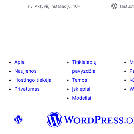
Aktyvių instaliacijų: 10+
Testuot
Įrašų
puslapiavimas
Apie
Tinklalapių
M
Naujienos
pavyzdžiai
P
Hostingo tiekėjai
Temos
Kū
Privatumas
Įskiepiai
W
Modeliai