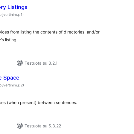
ry Listings
o įvertinimų: 1)
rvices from listing the contents of directories, and/or
s listing.
Testuota su 3.2.1
e Space
o įvertinimų: 2)
aces (when present) between sentences.
Testuota su 5.3.22