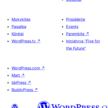
Mokykitės
Prisidėkite
Pagalba
Events
Kūrėjai
Paremkite
↗
WordPress.tv
↗
Iniciatyva "Five for
the Future"
WordPress.com
↗
Matt
↗
bbPress
↗
BuddyPress
↗