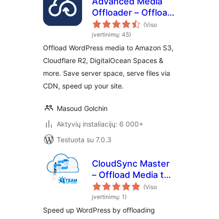
Advanced Media
Offloader – Offload
Media to Amazon
(Viso
S3, Cloudflare R2,
įvertinimų: 45)
DigitalOcean
Offload WordPress media to Amazon S3,
Spaces & More
Cloudflare R2, DigitalOcean Spaces &
more. Save server space, serve files via
CDN, speed up your site.
Masoud Golchin
Aktyvių instaliacijų: 6 000+
Testuota su 7.0.3
CloudSync Master
– Offload Media to
S3, Cloudflare R2 &
(Viso
Google Cloud
įvertinimų: 1)
Speed up WordPress by offloading