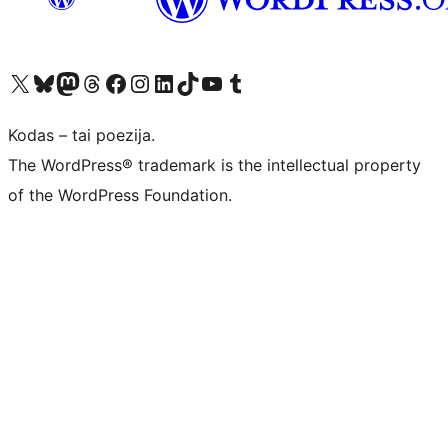
Visit our X (formerly Twitter) account
Apsilankykite mūsų Bluesky paskyroje
Visit our Mastodon account
Apsilankykite mūsų Threads paskyroje
Visit our Facebook page
Visit our Instagram account
Visit our LinkedIn account
Apsilankykite mūsų TikTok paskyroje
Visit our YouTube channel
Apsilankykite mūsų Tumblr paskyroje
Kodas – tai poezija.
The WordPress® trademark is the intellectual property
of the WordPress Foundation.