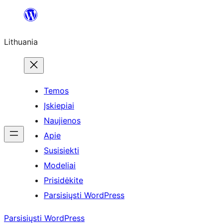
Eiti
prie
Lithuania
turinio
Temos
Įskiepiai
Naujienos
Apie
Susisiekti
Modeliai
Prisidėkite
Parsisiųsti WordPress
Parsisiųsti WordPress