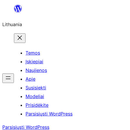
Eiti
prie
Lithuania
turinio
Temos
Įskiepiai
Naujienos
Apie
Susisiekti
Modeliai
Prisidėkite
Parsisiųsti WordPress
Parsisiųsti WordPress