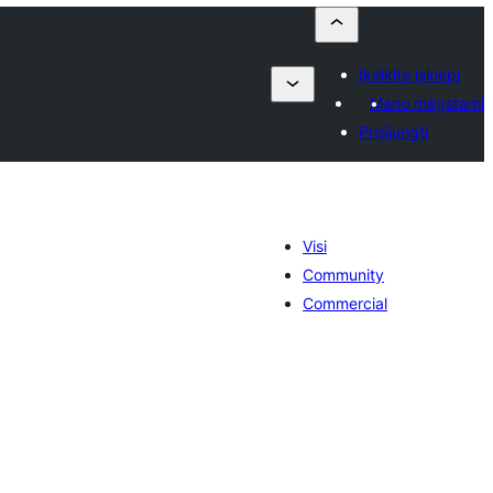
Įkelkite įskiepį
Mano mėgstami
Prisijungti
Visi
Community
Commercial