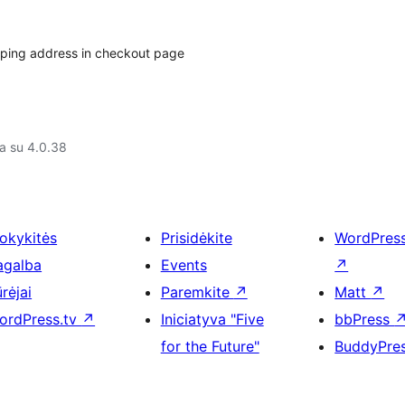
ipping address in checkout page
a su 4.0.38
okykitės
Prisidėkite
WordPres
agalba
Events
↗
rėjai
Paremkite
↗
Matt
↗
ordPress.tv
↗
Iniciatyva "Five
bbPress
for the Future"
BuddyPre