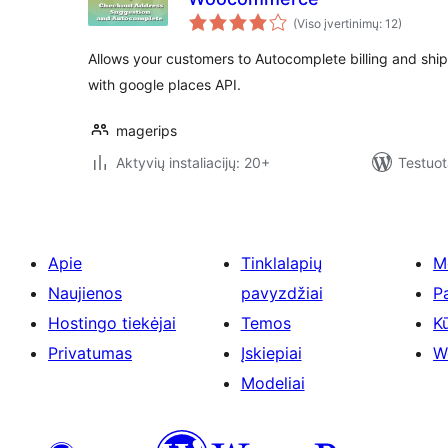
(Viso įvertinimų: 12)
Allows your customers to Autocomplete billing and sh
with google places API.
magerips
Aktyvių instaliacijų: 20+
Testuot
Apie
Tinklalapių
M
Naujienos
pavyzdžiai
P
Hostingo tiekėjai
Temos
Kū
Privatumas
Įskiepiai
W
Modeliai