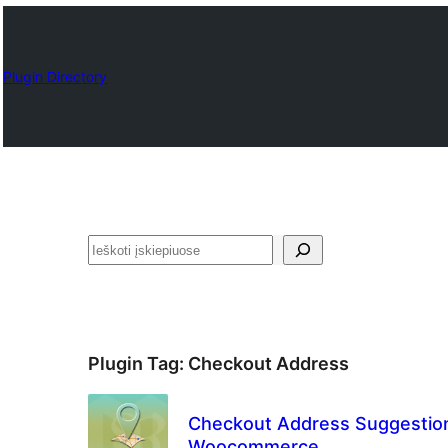
Plugin Directory
Paieška
Plugin Tag:
Checkout Address
Checkout Address Suggestio
Woocommerce