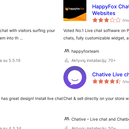
HappyFox Chat
Websites
(Vis
hat with visitors surfing your
Voted No.1 Live chat software on P
hem into th …
chats, fully customizable widget, 
happyfoxteam
a su 5.5.19
Aktyvių instaliacijų: 70+
Chative Live c
(Vis
has great design! Install live chat
Chat & sell directly on your store 
Chative – Live chat and Chatb
a su 4.3.34
Aktyvių instaliacijų: 50+