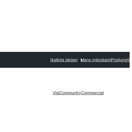
Įkelkite įskiepį
Mano mėgstami
Prisijungti
Visi
Community
Commercial