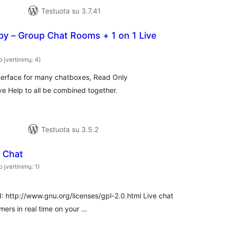
Testuota su 3.7.41
y – Group Chat Rooms + 1 on 1 Live
o įvertinimų: 4)
terface for many chatboxes, Read Only
e Help to all be combined together.
Testuota su 3.5.2
e Chat
o įvertinimų: 1)
I: http://www.gnu.org/licenses/gpl-2.0.html Live chat
mers in real time on your …