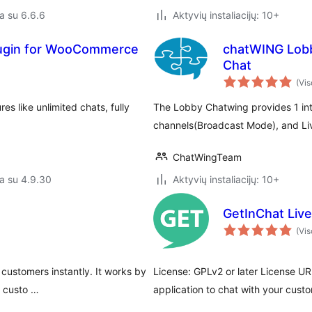
a su 6.6.6
Aktyvių instaliacijų: 10+
lugin for WooCommerce
chatWING Lobb
Chat
(Vis
es like unlimited chats, fully
The Lobby Chatwing provides 1 in
channels(Broadcast Mode), and Liv
ChatWingTeam
a su 4.9.30
Aktyvių instaliacijų: 10+
GetInChat Liv
(Vis
 customers instantly. It works by
License: GPLv2 or later License UR
r custo …
application to chat with your custo