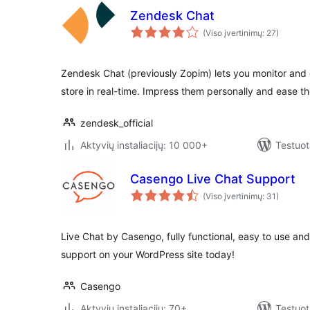
Zendesk Chat
(Viso įvertinimų: 27)
Zendesk Chat (previously Zopim) lets you monitor and c
store in real-time. Impress them personally and ease t
zendesk_official
Aktyvių instaliacijų: 10 000+
Testuot
Casengo Live Chat Support
(Viso įvertinimų: 31)
Live Chat by Casengo, fully functional, easy to use and 
support on your WordPress site today!
Casengo
Aktyvių instaliacijų: 70+
Testuot