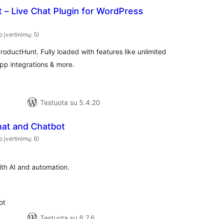
 – Live Chat Plugin for WordPress
o įvertinimų: 5)
roductHunt. Fully loaded with features like unlimited
app integrations & more.
Testuota su 5.4.20
hat and Chatbot
o įvertinimų: 6)
with AI and automation.
ot
Testuota su 6.7.6