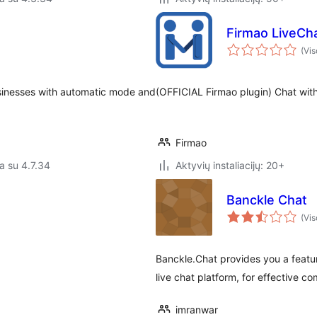
Firmao LiveCh
(Vis
usinesses with automatic mode and
(OFFICIAL Firmao plugin) Chat with
Firmao
a su 4.7.34
Aktyvių instaliacijų: 20+
Banckle Chat
(Vis
Banckle.Chat provides you a featur
live chat platform, for effective co
imranwar