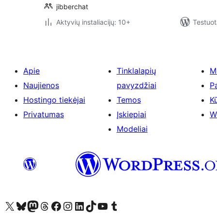
jibberchat
Aktyvių instaliacijų: 10+
Testuot
Apie
Tinklalapių
M
Naujienos
pavyzdžiai
P
Hostingo tiekėjai
Temos
Kū
Privatumas
Įskiepiai
W
Modeliai
Visit our X (formerly Twitter) account
Apsilankykite mūsų Bluesky paskyroje
Visit our Mastodon account
Apsilankykite mūsų Threads paskyroje
Visit our Facebook page
Visit our Instagram account
Visit our LinkedIn account
Apsilankykite mūsų TikTok paskyroje
Visit our YouTube channel
Apsilankykite mūsų Tumblr paskyroje