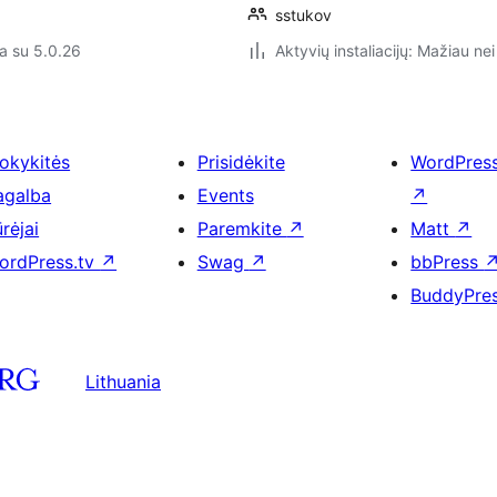
sstukov
a su 5.0.26
Aktyvių instaliacijų: Mažiau nei
okykitės
Prisidėkite
WordPres
agalba
Events
↗
rėjai
Paremkite
↗
Matt
↗
ordPress.tv
↗
Swag
↗
bbPress
BuddyPre
Lithuania