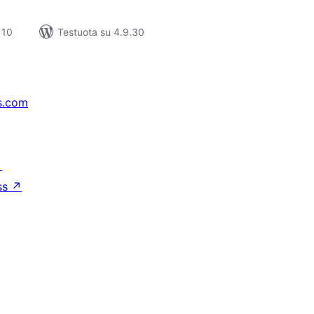
 10
Testuota su 4.9.30
s.com
↗
ss
↗