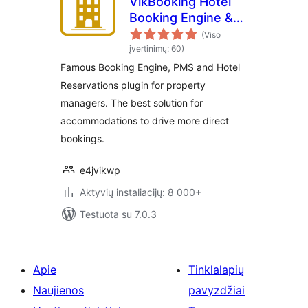
VikBooking Hotel
Booking Engine &
PMS
(Viso
įvertinimų: 60)
Famous Booking Engine, PMS and Hotel
Reservations plugin for property
managers. The best solution for
accommodations to drive more direct
bookings.
e4jvikwp
Aktyvių instaliacijų: 8 000+
Testuota su 7.0.3
Apie
Tinklalapių
Naujienos
pavyzdžiai