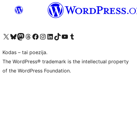
Visit our X (formerly Twitter) account
Apsilankykite mūsų Bluesky paskyroje
Visit our Mastodon account
Apsilankykite mūsų Threads paskyroje
Visit our Facebook page
Visit our Instagram account
Visit our LinkedIn account
Apsilankykite mūsų TikTok paskyroje
Visit our YouTube channel
Apsilankykite mūsų Tumblr paskyroje
Kodas – tai poezija.
The WordPress® trademark is the intellectual property
of the WordPress Foundation.