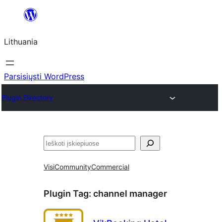
Eiti
prie
Lithuania
turinio
Parsisiųsti WordPress
Plugin Directory
Paieška
Visi
Community
Commercial
Plugin Tag:
channel manager