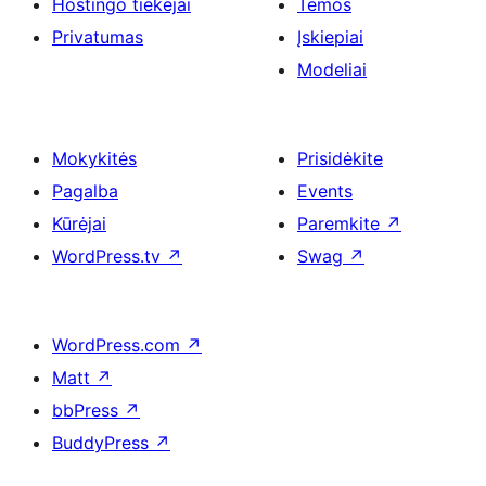
Hostingo tiekėjai
Temos
Privatumas
Įskiepiai
Modeliai
Mokykitės
Prisidėkite
Pagalba
Events
Kūrėjai
Paremkite
↗
WordPress.tv
↗
Swag
↗
WordPress.com
↗
Matt
↗
bbPress
↗
BuddyPress
↗