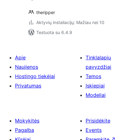
theripper
Aktyvių instaliacijų: Mažiau nei 10
Testuota su 6.4.9
Apie
Tinklalapių
Naujienos
pavyzdžiai
Hostingo tiekėjai
Temos
Privatumas
Įskiepiai
Modeliai
Mokykitės
Prisidėkite
Pagalba
Events
Kūrėjai
Paremkite
↗