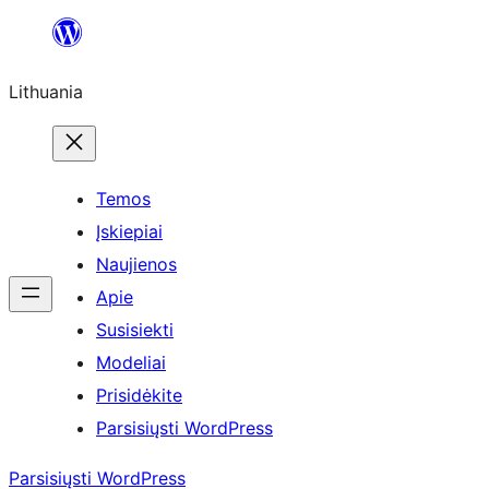
Eiti
prie
Lithuania
turinio
Temos
Įskiepiai
Naujienos
Apie
Susisiekti
Modeliai
Prisidėkite
Parsisiųsti WordPress
Parsisiųsti WordPress