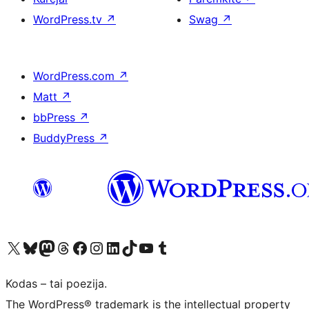
WordPress.tv
↗
Swag
↗
WordPress.com
↗
Matt
↗
bbPress
↗
BuddyPress
↗
Visit our X (formerly Twitter) account
Apsilankykite mūsų Bluesky paskyroje
Visit our Mastodon account
Apsilankykite mūsų Threads paskyroje
Visit our Facebook page
Visit our Instagram account
Visit our LinkedIn account
Apsilankykite mūsų TikTok paskyroje
Visit our YouTube channel
Apsilankykite mūsų Tumblr paskyroje
Kodas – tai poezija.
The WordPress® trademark is the intellectual property