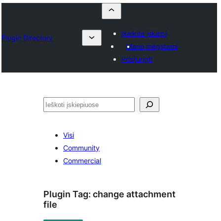
Įkelkite įskiepį
Plugin Directory
Mano mėgstami
Prisijungti
Paieška
Visi
Community
Commercial
Plugin Tag:
change attachment
file