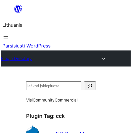
Eiti
prie
Lithuania
turinio
Parsisiųsti WordPress
Plugin Directory
Paieška
Visi
Community
Commercial
Plugin Tag:
cck