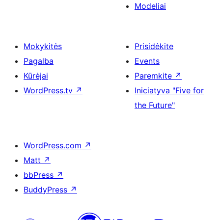
Modeliai
Mokykitės
Prisidėkite
Pagalba
Events
Kūrėjai
Paremkite
↗
WordPress.tv
↗
Iniciatyva "Five for
the Future"
WordPress.com
↗
Matt
↗
bbPress
↗
BuddyPress
↗