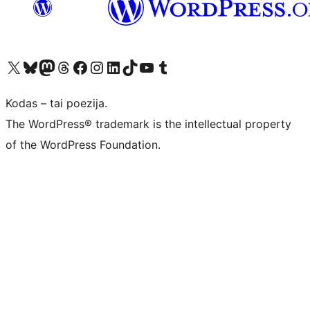
Visit our X (formerly Twitter) account
Apsilankykite mūsų Bluesky paskyroje
Visit our Mastodon account
Apsilankykite mūsų Threads paskyroje
Visit our Facebook page
Visit our Instagram account
Visit our LinkedIn account
Apsilankykite mūsų TikTok paskyroje
Visit our YouTube channel
Apsilankykite mūsų Tumblr paskyroje
Kodas – tai poezija.
The WordPress® trademark is the intellectual property
of the WordPress Foundation.