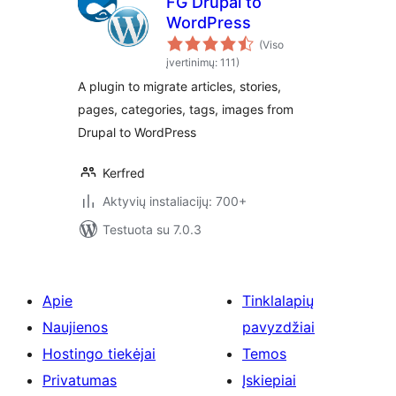
FG Drupal to
WordPress
(Viso
įvertinimų: 111)
A plugin to migrate articles, stories,
pages, categories, tags, images from
Drupal to WordPress
Kerfred
Aktyvių instaliacijų: 700+
Testuota su 7.0.3
Apie
Tinklalapių
Naujienos
pavyzdžiai
Hostingo tiekėjai
Temos
Privatumas
Įskiepiai