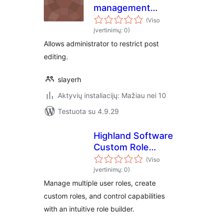
management
control
(Viso
įvertinimų: 0)
Allows administrator to restrict post
editing.
slayerh
Aktyvių instaliacijų: Mažiau nei 10
Testuota su 4.9.29
Highland Software
Custom Role
Manager
(Viso
įvertinimų: 0)
Manage multiple user roles, create
custom roles, and control capabilities
with an intuitive role builder.