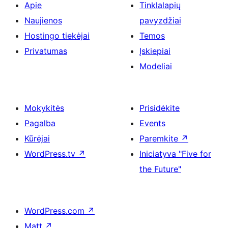
Apie
Tinklalapių
Naujienos
pavyzdžiai
Hostingo tiekėjai
Temos
Privatumas
Įskiepiai
Modeliai
Mokykitės
Prisidėkite
Pagalba
Events
Kūrėjai
Paremkite
↗
WordPress.tv
↗
Iniciatyva "Five for
the Future"
WordPress.com
↗
Matt
↗