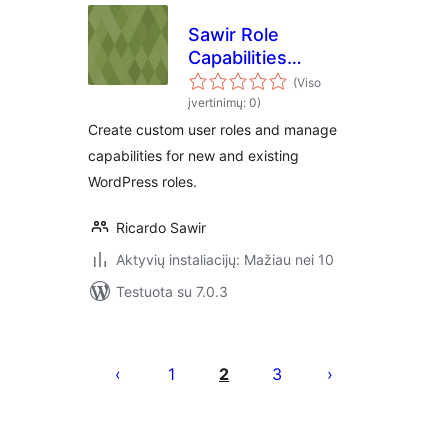
Sawir Role
Capabilities
Manager
(Viso
įvertinimų: 0)
Create custom user roles and manage
capabilities for new and existing
WordPress roles.
Ricardo Sawir
Aktyvių instaliacijų: Mažiau nei 10
Testuota su 7.0.3
Įrašų
puslapiavimas
1
2
3