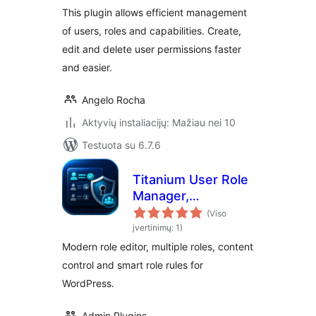
This plugin allows efficient management
of users, roles and capabilities. Create,
edit and delete user permissions faster
and easier.
Angelo Rocha
Aktyvių instaliacijų: Mažiau nei 10
Testuota su 6.7.6
Titanium User Role
Manager,
Capabilities &
(Viso
Access Control
įvertinimų: 1)
Modern role editor, multiple roles, content
control and smart role rules for
WordPress.
Admin Plugins