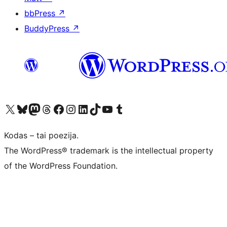
bbPress
↗
BuddyPress
↗
Visit our X (formerly Twitter) account
Apsilankykite mūsų Bluesky paskyroje
Visit our Mastodon account
Apsilankykite mūsų Threads paskyroje
Visit our Facebook page
Visit our Instagram account
Visit our LinkedIn account
Apsilankykite mūsų TikTok paskyroje
Visit our YouTube channel
Apsilankykite mūsų Tumblr paskyroje
Kodas – tai poezija.
The WordPress® trademark is the intellectual property
of the WordPress Foundation.